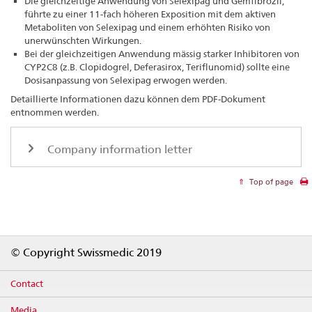
Die gleichzeitige Anwendung von Selexipag und Gemfibrozil,
führte zu einer 11-fach höheren Exposition mit dem aktiven
Metaboliten von Selexipag und einem erhöhten Risiko von
unerwünschten Wirkungen.
Bei der gleichzeitigen Anwendung mässig starker Inhibitoren von
CYP2C8 (z.B. Clopidogrel, Deferasirox, Teriflunomid) sollte eine
Dosisanpassung von Selexipag erwogen werden.
Detaillierte Informationen dazu können dem PDF-Dokument
entnommen werden.
Company information letter
Top of page
Footer
© Copyright Swissmedic 2019
Contact
Media