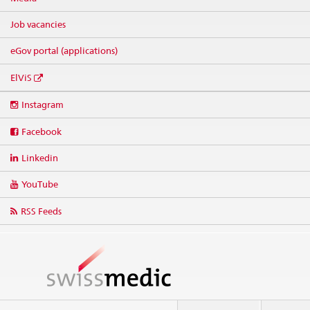
Job vacancies
eGov portal (applications)
ElViS
Social
Instagram
media
links
Facebook
Linkedin
YouTube
RSS Feeds