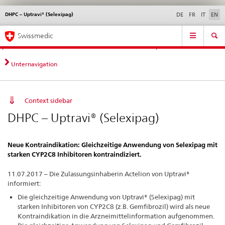
DHPC – Uptravi® (Selexipag)
Languages
Service
DE
FR
IT
EN
navigation
Direct
Main
News &
Legal matters,
Contact | Support &
Swissmedic
navigation:
Navigation
Updates
standards
Help
news,
legal
Unternavigation
matters,
contact
Context sidebar
DHPC – Uptravi® (Selexipag)
Neue Kontraindikation: Gleichzeitige Anwendung von Selexipag mit
starken CYP2C8 Inhibitoren kontraindiziert.
11.07.2017 – Die Zulassungsinhaberin Actelion von Uptravi®
informiert:
Die gleichzeitige Anwendung von Uptravi® (Selexipag) mit
starken Inhibitoren von CYP2C8 (z.B. Gemfibrozil) wird als neue
Kontraindikation in die Arzneimittelinformation aufgenommen.