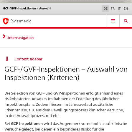
GCP-/GVP-Inspektionen – Auswahl
Sprachwahl
Service
DE
FR
IT
EN
navigation
Direktnavigation
Hauptnavigation
News & Updates
Recht | Normen
Kontakt | Support & Hilfe
Swissmedic
News,
Rechtsgrundlagen,
Kontakt
Unternavigation
Context sidebar
GCP-/GVP-Inspektionen – Auswahl von
Inspektionen (Kriterien)
Die Selektion von GCP- und GVP-Inspektionen erfolgt anhand eines
risikobasierten Ansatzes im Rahmen der Erstellung des jährlichen
Inspektionsplans. Zudem fliessen im Jahresverlauf zusätzliche
Erkenntnisse, z.B. aus dem Bewilligungsprozess klinischer Versuche,
in den Auswahlprozess mit ein.
Bei
GCP-Inspektionen
wird das Augenmerk vornehmlich auf klinische
Versuche gelegt, bei denen ein besonderes Risiko für die