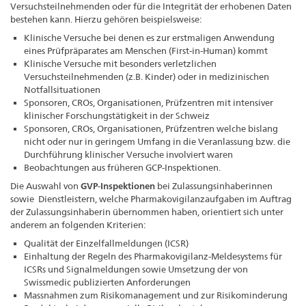
Versuchsteilnehmenden oder für die Integrität der erhobenen Daten
bestehen kann. Hierzu gehören beispielsweise:
Klinische Versuche bei denen es zur erstmaligen Anwendung
eines Prüfpräparates am Menschen (First-in-Human) kommt
Klinische Versuche mit besonders verletzlichen
Versuchsteilnehmenden (z.B. Kinder) oder in medizinischen
Notfallsituationen
Sponsoren, CROs, Organisationen, Prüfzentren mit intensiver
klinischer Forschungstätigkeit in der Schweiz
Sponsoren, CROs, Organisationen, Prüfzentren welche bislang
nicht oder nur in geringem Umfang in die Veranlassung bzw. die
Durchführung klinischer Versuche involviert waren
Beobachtungen aus früheren GCP-Inspektionen.
Die Auswahl von
GVP-Inspektionen
bei Zulassungsinhaberinnen
sowie Dienstleistern, welche Pharmakovigilanzaufgaben im Auftrag
der Zulassungsinhaberin übernommen haben, orientiert sich unter
anderem an folgenden Kriterien:
Qualität der Einzelfallmeldungen (ICSR)
Einhaltung der Regeln des Pharmakovigilanz-Meldesystems für
ICSRs und Signalmeldungen sowie Umsetzung der von
Swissmedic publizierten Anforderungen
Massnahmen zum Risikomanagement und zur Risikominderung