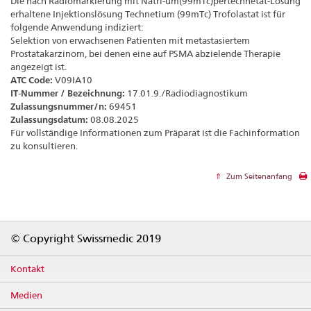
Die nach Radiomarkierung mit Natri-um(99mTc)pertechnetat-Lösung
erhaltene Injektionslösung Technetium (99mTc) Trofolastat ist für
folgende Anwendung indiziert:
Selektion von erwachsenen Patienten mit metastasiertem
Prostatakarzinom, bei denen eine auf PSMA abzielende Therapie
angezeigt ist.
ATC Code:
V09IA10
IT-Nummer / Bezeichnung:
17.01.9./Radiodiagnostikum
Zulassungsnummer/n:
69451
Zulassungsdatum:
08.08.2025
Für vollständige Informationen zum Präparat ist die Fachinformation
zu konsultieren.
Zum Seitenanfang
Footer
© Copyright Swissmedic 2019
Kontakt
Medien