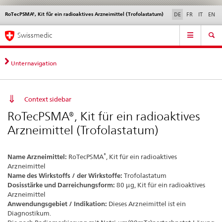
RoTecPSMA®, Kit für ein radioaktives Arzneimittel (Trofolastatum)
Sprachwahl
Service
DE
FR
IT
EN
navigation
Direktnavigation
Hauptnavigation
News & Updates
Recht | Normen
Kontakt | Support & Hilfe
Swissmedic
News,
Rechtsgrundlagen,
Kontakt
Unternavigation
Context sidebar
RoTecPSMA®, Kit für ein radioaktives
Arzneimittel (Trofolastatum)
®
Name Arzneimittel:
RoTecPSMA
, Kit für ein radioaktives
Arzneimittel
Name des Wirkstoffs / der Wirkstoffe:
Trofolastatum
Dosisstärke und Darreichungsform:
80 µg, Kit für ein radioaktives
Arzneimittel
Anwendungsgebiet / Indikation:
Dieses Arzneimittel ist ein
Diagnostikum.