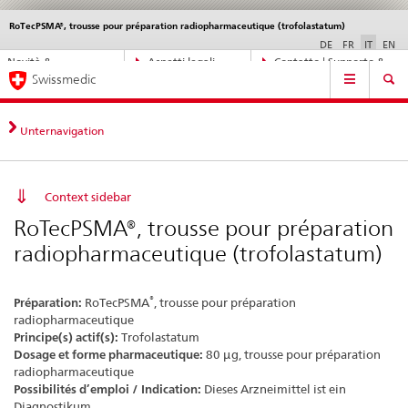
RoTecPSMA®, trousse pour préparation radiopharmaceutique (trofolastatum)
Service
navigation
DE
FR
IT
EN
Navigazione
Novità &
Aspetti legali,
Contatto | Supporto &
Navigation
diretta:
Swissmedic
aggiornamenti
norme
aiuto
novità,
aspetti
legali,
Unternavigation
contatto
Context sidebar
RoTecPSMA®, trousse pour préparation
radiopharmaceutique (trofolastatum)
®
Préparation:
RoTecPSMA
, trousse pour préparation
radiopharmaceutique
Principe(s) actif(s):
Trofolastatum
Dosage et forme pharmaceutique:
80 µg, trousse pour préparation
radiopharmaceutique
Possibilités d’emploi / Indication:
Dieses Arzneimittel ist ein
Diagnostikum.