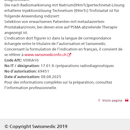
Die nach Radiomarkierung mit Natrium(99mTc)pertechnetat-Lösung
erhaltene Injektionslösung Technetium (99mTc) Trofolastat ist für
folgende Anwendung indiziert:
Selektion von erwachsenen Patienten mit metastasiertem
Prostatakarzinom, bei denen eine auf PSMA abzielende Therapie
angezeigt ist.
L’indication doit figurer ici dans la langue de correspondance
échangée entre le titulaire de l’autorisation et Swissmedic.
Concernant la formulation de l’indication en français, il convient de
se référer à
www.swissmedicinfo.ch
Code ATC:
V09IA10
No IT / désignation:
17.01.9./préparations radiodiagnostiques
No d’autorisation:
69451
Date d’autorisation:
08.08.2025
Pour des informations complètes sur la préparation, consultez
l’information professionnelle.
Inizio pagina
Footer
© Copyright Swissmedic 2019