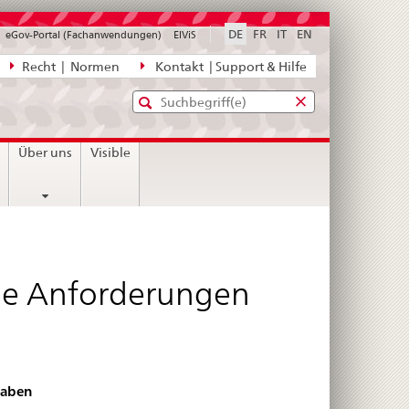
DE
FR
IT
EN
eGov-Portal (Fachanwendungen)
ElViS
ion
Recht | Normen
Kontakt | Support & Hilfe
Standard-
Eingabefenster
agen,
für
Suche
Eingabefenster
die
für
n
Über uns
Visible
Suche
die
Suche
le Anforderungen
gaben