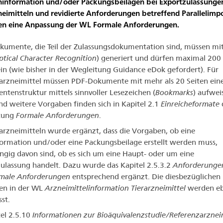
hinformation und/oder Packungsbeilagen bei Exportzulassunge
neimitteln und revidierte Anforderungen betreffend Parallelimp
en eine Anpassung der WL Formale Anforderungen.
umente, die Teil der Zulassungsdokumentation sind, müssen mit
tical Character Recognition
) generiert und dürfen maximal 20
ein (wie bisher in der Wegleitung Guidance eDok gefordert). Für
zneimittel müssen PDF-Dokumente mit mehr als 20 Seiten ein
tenstruktur mittels sinnvoller Lesezeichen (
Bookmarks
) aufwei
nd weitere Vorgaben finden sich in Kapitel 2.1
Einreicheformate
tung
Formale Anforderungen
.
rarzneimitteln wurde ergänzt, dass die Vorgaben, ob eine
ormation und/oder eine Packungsbeilage erstellt werden muss,
gig davon sind, ob es sich um eine Haupt- oder um eine
ulassung handelt. Dazu wurde das Kapitel 2.5.3.2
Anforderung
male Anforderungen
entsprechend ergänzt. Die diesbezüglichen
en in der WL
Arzneimittelinformation Tierarzneimittel
werden eb
st.
tel 2.5.10
Informationen zur Bioäquivalenzstudie/Referenzarznei