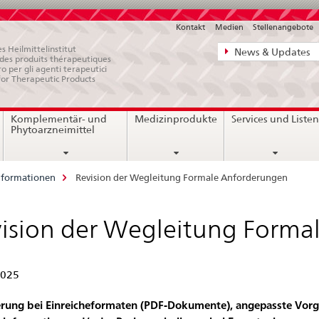
Kontakt
Medien
Stellenangebote
Direktnavigat
s Heilmittelinstitut
News & Updates
e des produits thérapeutiques
News,
ro per gli agenti terapeutici
for Therapeutic Products
Rechtsgrundl
Kontakt
Komplementär- und
Medizinprodukte
Services und Liste
Phytoarzneimittel
nformationen
Revision der Wegleitung Formale Anforderungen
ision der Wegleitung Forma
2025
erung bei Einreicheformaten (PDF-Dokumente), angepasste Vor