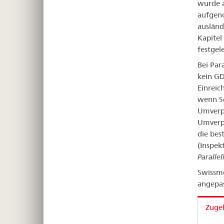
wurde a
aufgeno
ausländ
Kapitel
festgel
Bei Par
kein GD
Einreic
wenn Sc
Umverpa
Umverpa
die bes
(Inspek
Paralle
Swissme
angepas
Zuge