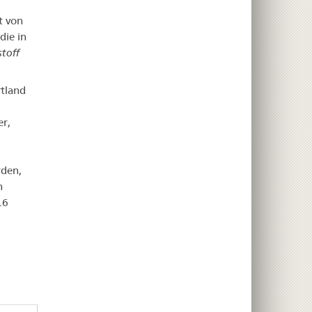
t von
die in
toff
rtland
r,
rden,
n
.6