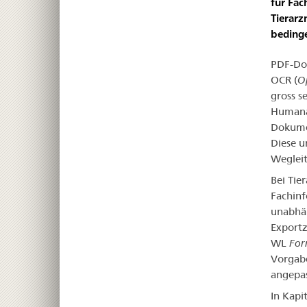
für Fac
Tierarz
beding
PDF-Dok
OCR (
Op
gross s
Humanar
Dokumen
Diese u
Weglei
Bei Tie
Fachinf
unabhän
Exportz
WL
For
Vorgab
angepas
In Kapi