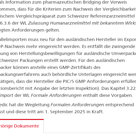
ls Information zum pharmazeutischen Bridging der Verweis
mmen, dass für die Kriterien zum Nachweis der Vergleichbarkei
ischem Vergleichspräparat zum Schweizer Referenzarzneimittel 
 6.3.6 der WL
Zulassung Humanarzneimittel mit bekanntem Wirks
egten Anforderungen gelten.
allelimporten muss neu für den ausländischen Hersteller im Expo
P-Nachweis mehr eingereicht werden. Es entfällt die zwingende
hung von Herstellungsbewilligungen für ausländische Umverpacke
hweizer Packungen erstellt werden. Für den ausländischen
cker können anstelle eines GMP-Zertifikats des
ckungsverfahrens auch behördliche Unterlagen eingereicht we
tätigen, dass die Hersteller die PIC/S GMP Anforderungen erfülle
tionsbericht mit Angabe der letzten Inspektion). Das Kapitel 3.22
limport
der WL
Formale Anforderungen
enthält diese Vorgaben.
dic hat die Wegleitung
Formalen Anforderungen
entsprechend
st und diese tritt am 1. September 2025 in Kraft.
hörige Dokumente