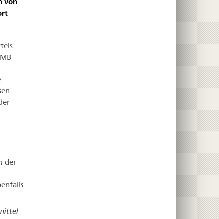
n von
ort
tels
0 MB
e
sen.
der
en
der
enfalls
mittel