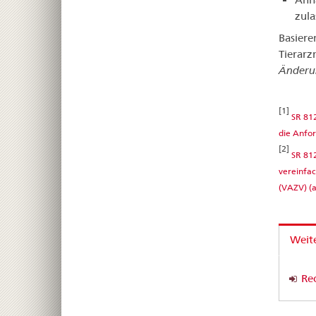
zula
Basiere
Tierarz
Änderu
[1]
SR 812
die Anfor
[2]
SR 812
vereinfac
(VAZV) (a
Weite
Rec