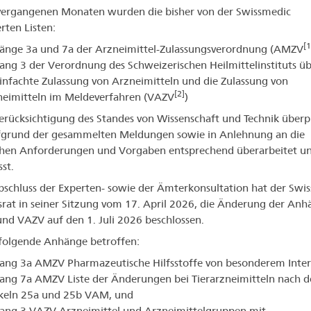
vergangenen Monaten wurden die bisher von der Swissmedic
rten Listen:
[1
änge 3a und 7a der Arzneimittel-Zulassungsverordnung (AMZV
ng 3 der Verordnung des Schweizerischen Heilmittelinstituts üb
infachte Zulassung von Arzneimitteln und die Zulassung von
[2]
neimitteln im Meldeverfahren (VAZV
)
erücksichtigung des Standes von Wissenschaft und Technik überp
fgrund der gesammelten Meldungen sowie in Anlehnung an die
chen Anforderungen und Vorgaben entsprechend überarbeitet u
st.
schluss der Experten- sowie der Ämterkonsultation hat der Swi
tsrat in seiner Sitzung vom 17. April 2026, die Änderung der An
d VAZV auf den 1. Juli 2026 beschlossen.
 folgende Anhänge betroffen:
ng 3a AMZV Pharmazeutische Hilfsstoffe von besonderem Inter
ng 7a AMZV Liste der Änderungen bei Tierarzneimitteln nach 
ikeln 25a und 25b VAM, und
ang 3 VAZV Arzneimittel und Arzneimittelgruppen mit