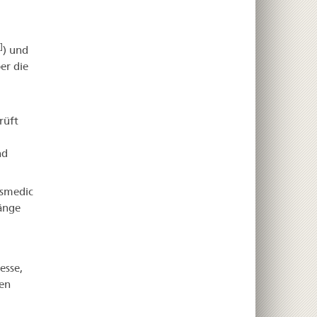
]
) und
er die
rüft
nd
ssmedic
hänge
esse,
den