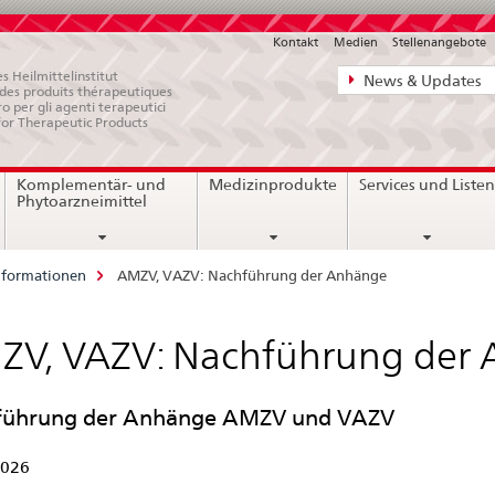
Kontakt
Medien
Stellenangebote
Direktnavigat
s Heilmittelinstitut
News & Updates
e des produits thérapeutiques
News,
ro per gli agenti terapeutici
for Therapeutic Products
Rechtsgrundl
Kontakt
Komplementär- und
Medizinprodukte
Services und Liste
Phytoarzneimittel
nformationen
AMZV, VAZV: Nachführung der Anhänge
ZV, VAZV: Nachführung der
führung der Anhänge AMZV und VAZV
2026