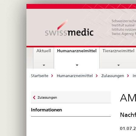
Schweizerische
Institut suiss
Istituto svizze
Swiss Agency 
Hauptnavigation
current
Humanarzneimittel
Aktuell
Tierarzneimittel
page
Breadcrumb
Startseite
Humanarzneimittel
Zulassungen
I
Zurück
AM
Zulassungen
zu
Informationen
Nach
01.07.