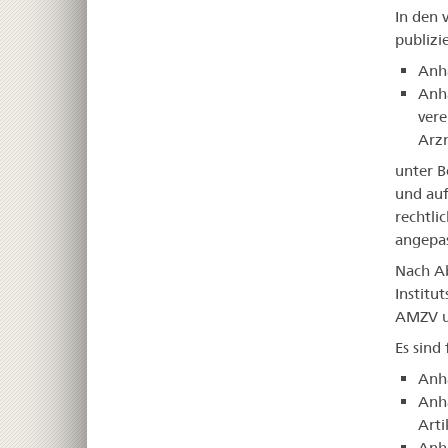
In den 
publizie
Anh
Anha
vere
Arz
unter B
und au
rechtli
angepas
Nach Ab
Institu
AMZV un
Es sind
Anha
Anha
Art
Anh