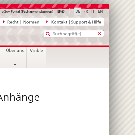
DE
FR
IT
EN
eGov-Portal (Fachanwendungen)
ElViS
ion
Recht | Normen
Kontakt | Support & Hilfe
Standard-
Eingabefenster
agen,
für
Suche
Eingabefenster
die
für
n
Über uns
Visible
Suche
die
Suche
 Anhänge