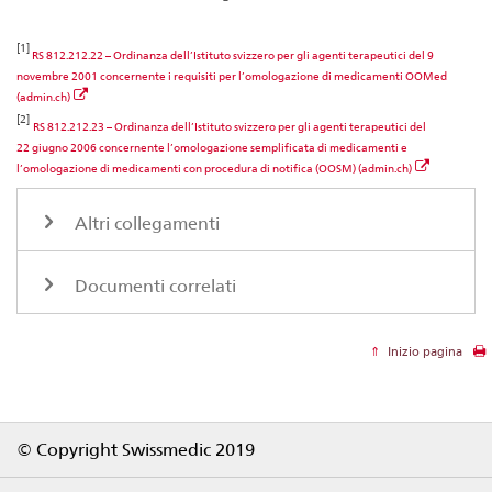
[1]
RS 812.212.22 – Ordinanza dell’Istituto svizzero per gli agenti terapeutici del 9
novembre 2001 concernente i requisiti per l’omologazione di medicamenti OOMed
(admin.ch)
[2]
RS 812.212.23 – Ordinanza dell’Istituto svizzero per gli agenti terapeutici del
22 giugno 2006 concernente l’omologazione semplificata di medicamenti e
l’omologazione di medicamenti con procedura di notifica (OOSM) (admin.ch)
Altri collegamenti
Documenti correlati
Inizio pagina
Footer
© Copyright Swissmedic 2019