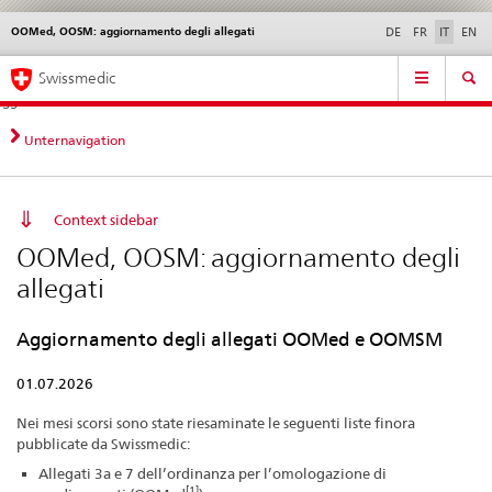
OOMed, OOSM: aggiornamento degli allegati
Service
DE
FR
IT
EN
navigation
Navigazione
Navigation
Novità &
Aspetti legali,
Contatto | Supporto &
Swissmedic
diretta:
aggiornamenti
norme
aiuto
novità,
aspetti
Unternavigation
legali,
contatto
Context sidebar
OOMed, OOSM: aggiornamento degli
allegati
Aggiornamento degli allegati OOMed e OOMSM
01.07.2026
Nei mesi scorsi sono state riesaminate le seguenti liste finora
pubblicate da Swissmedic:
Allegati 3a e 7 dell’ordinanza per l’omologazione di
[1]