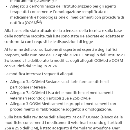
medicamenti (OOMed
) e
Allegato 3 dell’ordinanza dell’Istituto svizzero per gli agenti
terapeutici concernente l’omologazione semplificata di
medicamenti e l’omologazione di medicamenti con procedura di
[2]
notifica (OOSM
)
Alla luce dello stato attuale della scienza e della tecnica e sulla base
delle notifiche raccolte, tali liste sono state rielaborate ed adattate in
conformità con i requisiti e le disposizioni di legge.
Al termine della consultazione di esperte ed esperti e degli uffici
preposti, nella riunione del 17 aprile 2026 il Consiglio dell’Istituto di
Swissmedic ha deliberato la modifica degli allegati OOMed e OOSM
con validità dal 1° luglio 2026.
La modifica interessa i seguenti allegati:
Allegato 3a OOMed Sostanze ausiliarie farmaceutiche di
particolare interesse,
Allegato 7a OOMed Lista delle modifiche dei medicamenti
veterinari secondo gli articoli 25a e 25b OM, e
Allegato 3 OOSM Medicamenti e gruppi di medicamenti con
procedimento di fabbricazione soggetto a omologazione.
Sulla base della revisione dell’allegato 7a dell’ OOmed (elenco delle
modifiche concernenti i medicamenti veterinari secondo gli articoli
25a e 25b dell’OM), è stato adeguato il formulario
Modifiche TAM
.