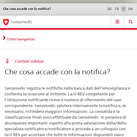
Che cosa accade con la notifica?
Service
DE
FR
IT
EN
navigation
Navigazione
Navigation
Novità &
Aspetti legali,
Contatto | Supporto &
Swissmedic
diretta:
aggiornamenti
norme
aiuto
novità,
aspetti
Unternavigation
legali,
contatto
Context sidebar
Che cosa accade con la notifica?
Swissmedic registra le notifiche nella banca dati dell’emovigilanza e
conferma la ricezione al mittente. La/il REV competente per
l’istituzione notificante riceve il numero di riferimento del caso
corrispondente. Swissmedic valuterà internamente la notifica e, se
necessario, richiederà maggiori informazioni. La convalida e la
classificazione finali sono effettuate da Swissmedic. In presenza di
discrepanze importanti rispetto alla prima valutazione della/dello
specialista notificatrice/notificatore si procede a un colloquio con
la/il REV per accertare che tutte le informazioni disponibili siano