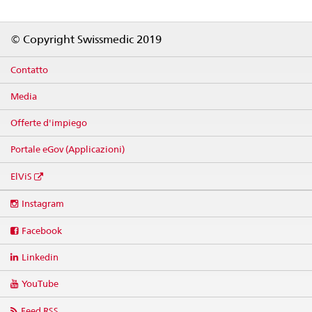
Footer
© Copyright Swissmedic 2019
Contatto
Media
Offerte d'impiego
Portale eGov (Applicazioni)
ElViS
Social
Instagram
media
links
Facebook
Linkedin
YouTube
Feed RSS