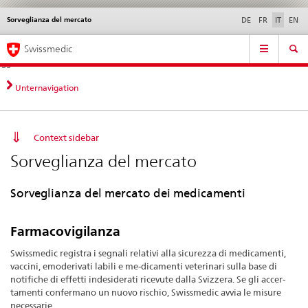
Sorveglianza del mercato
Service
DE
FR
IT
EN
navigation
Navigazione
Navigation
Novità &
Aspetti legali,
Contatto | Supporto &
Swissmedic
diretta:
aggiornamenti
norme
aiuto
novità,
aspetti
Unternavigation
legali,
contatto
Context sidebar
Sorveglianza del mercato
Sorveglianza del mercato dei medicamenti
Farmacovigilanza
Swissmedic registra i segnali relativi alla sicurezza di medicamenti,
vaccini, emoderivati labili e me-dicamenti veterinari sulla base di
notifiche di effetti indesiderati ricevute dalla Svizzera. Se gli accer-
tamenti confermano un nuovo rischio, Swissmedic avvia le misure
necessarie.