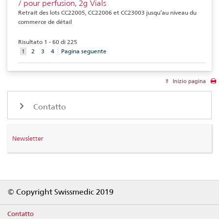
/ pour perfusion, 2g Vials
Retrait des lots CC22005, CC22006 et CC23003 jusqu’au niveau du
commerce de détail
Risultato 1 - 60 di 225
aktuelles
1
2
3
4
Pagina seguente
Element
Inizio pagina
Contatto
Newsletter
Footer
© Copyright Swissmedic 2019
Contatto