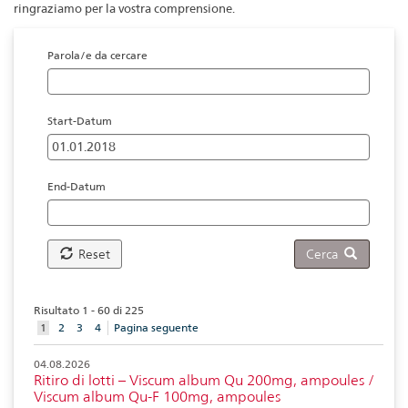
ringraziamo per la vostra comprensione.
Parola/e da cercare
Start-Datum
End-Datum
Reset
Cerca
Risultato 1 - 60 di 225
aktuelles
1
2
3
4
Pagina seguente
Element
04.08.2026
Ritiro di lotti – Viscum album Qu 200mg, ampoules /
Viscum album Qu-F 100mg, ampoules