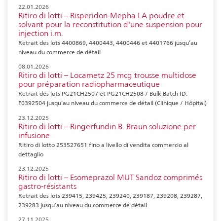
22.01.2026
Ritiro di lotti – Risperidon-Mepha LA poudre et
solvant pour la reconstitution d'une suspension pour
injection i.m.
Retrait des lots 4400869, 4400443, 4400446 et 4401766 jusqu’au
niveau du commerce de détail
08.01.2026
Ritiro di lotti – Locametz 25 mcg trousse multidose
pour préparation radiopharmaceutique
Retrait des lots PG21CH2507 et PG21CH2508 / Bulk Batch ID:
F0392504 jusqu’au niveau du commerce de détail (Clinique / Hôpital)
23.12.2025
Ritiro di lotti – Ringerfundin B. Braun soluzione per
infusione
Ritiro di lotto 253527651 fino a livello di vendita commercio al
dettaglio
23.12.2025
Ritiro di lotti – Esomeprazol MUT Sandoz comprimés
gastro-résistants
Retrait des lots 239415, 239425, 239240, 239187, 239208, 239287,
239283 jusqu’au niveau du commerce de détail
27.11.2025