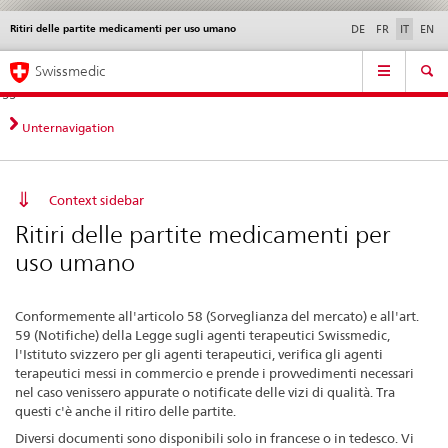
Ritiri delle partite medicamenti per uso umano
Service
DE
FR
IT
EN
navigation
Navigazione
Navigation
Novità &
Aspetti legali,
Contatto | Supporto &
Swissmedic
diretta:
aggiornamenti
norme
aiuto
novità,
aspetti
Unternavigation
legali,
contatto
Context sidebar
Ritiri delle partite medicamenti per
uso umano
Conformemente all'articolo 58 (Sorveglianza del mercato) e all'art.
59 (Notifiche) della Legge sugli agenti terapeutici Swissmedic,
l'Istituto svizzero per gli agenti terapeutici, verifica gli agenti
terapeutici messi in commercio e prende i provvedimenti necessari
nel caso venissero appurate o notificate delle vizi di qualità. Tra
questi c'è anche il ritiro delle partite.
Diversi documenti sono disponibili solo in francese o in tedesco. Vi