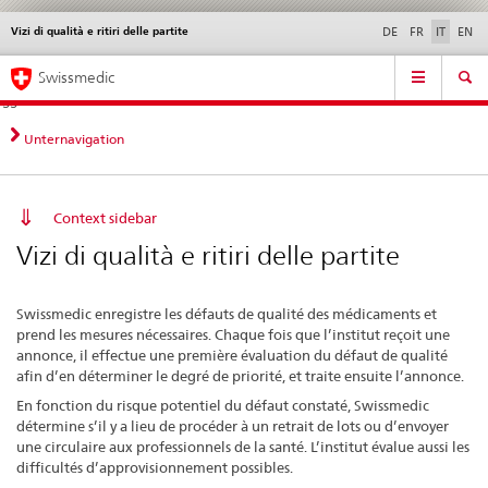
Vizi di qualità e ritiri delle partite
Service
DE
FR
IT
EN
navigation
Navigazione
Navigation
Novità &
Aspetti legali,
Contatto | Supporto &
Swissmedic
diretta:
aggiornamenti
norme
aiuto
novità,
aspetti
Unternavigation
legali,
contatto
Context sidebar
Vizi di qualità e ritiri delle partite
Swissmedic enregistre les défauts de qualité des médicaments et
prend les mesures nécessaires. Chaque fois que l’institut reçoit une
annonce, il effectue une première évaluation du défaut de qualité
afin d’en déterminer le degré de priorité, et traite ensuite l’annonce.
En fonction du risque potentiel du défaut constaté, Swissmedic
détermine s’il y a lieu de procéder à un retrait de lots ou d’envoyer
une circulaire aux professionnels de la santé. L’institut évalue aussi les
difficultés d’approvisionnement possibles.