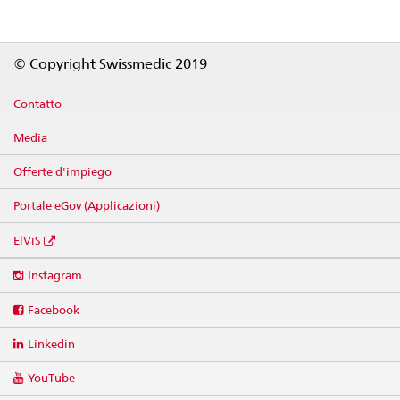
Footer
© Copyright Swissmedic 2019
Contatto
Media
Offerte d'impiego
Portale eGov (Applicazioni)
ElViS
Social
Instagram
media
links
Facebook
Linkedin
YouTube