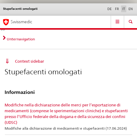
Stupefacenti omologati
Service
DE
FR
IT
EN
navigation
Navigazione
Navigation
Novità &
Aspetti legali,
Contatto | Supporto &
Swissmedic
diretta:
aggiornamenti
norme
aiuto
novità,
aspetti
Unternavigation
legali,
contatto
Context sidebar
Stupefacenti omologati
Informazioni
Modifiche nella dichiarazione delle merci per l’esportazione di
medicamenti (comprese le sperimentazioni cliniche) e stupefacenti
presso l’Ufficio federale della dogana e della sicurezza dei confini
(UDSC)
Modifiche alla dichiarazione di medicamenti e stupefacenti (17.06.2024)