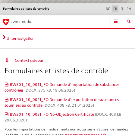
Formulaires et listes de contrôle
Service
DE
FR
IT
EN
navigation
Navigation
Navigation
Actualités & Mises à
Aspects légaux,
Contact | Support &
Swissmedic
directe:
jour
normes
aide
actualités,
bases
Unternavigation
juridiques,
contact
Context sidebar
Formulaires et listes de contrôle
BW301_10_001f_FO Demande d’importation de substances
contrôlées
(DOCX, 375 kB, 19.06.2026)
BW301_10_002f_FO Demande d’exportation de substances
soumises au contrôle
(DOCX, 408 kB, 21.01.2026)
BW301_10_003f_FO No-Objection Certificate
(DOCX, 408 kB,
29.06.2026)
Pour les importations de médicaments non autorisés en Suisse, demandez
les formulaires à l’adresse suivante:
narcotics@swissmedic.ch
.