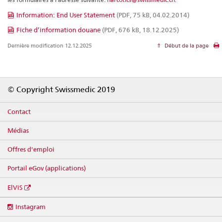
Information: End User Statement
(PDF, 75 kB, 04.02.2014)
Fiche d’information douane
(PDF, 676 kB, 18.12.2025)
Dernière modification 12.12.2025
Début de la page
Footer
© Copyright Swissmedic 2019
Contact
Médias
Offres d'emploi
Portail eGov (applications)
ElViS
Social
Instagram
media
links