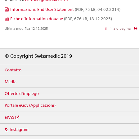
Informazioni: End User Statement
(PDF, 75 kB, 04.02.2014)
Fiche d’information douane
(PDF, 676 kB, 18.12.2025)
Ultima modifica 12.12.2025
Inizio pagina
Footer
© Copyright Swissmedic 2019
Contatto
Media
Offerte d'impiego
Portale eGov (Applicazioni)
ElViS
Social
Instagram
media
links