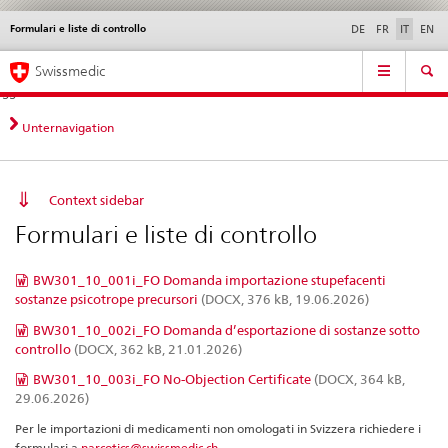
Formulari e liste di controllo
Service
DE
FR
IT
EN
navigation
Navigazione
Navigation
Novità &
Aspetti legali,
Contatto | Supporto &
Swissmedic
diretta:
aggiornamenti
norme
aiuto
novità,
aspetti
Unternavigation
legali,
contatto
Context sidebar
Formulari e liste di controllo
BW301_10_001i_FO Domanda importazione stupefacenti
sostanze psicotrope precursori
(DOCX, 376 kB, 19.06.2026)
BW301_10_002i_FO Domanda d’esportazione di sostanze sotto
controllo
(DOCX, 362 kB, 21.01.2026)
BW301_10_003i_FO No-Objection Certificate
(DOCX, 364 kB,
29.06.2026)
Per le importazioni di medicamenti non omologati in Svizzera richiedere i
formulari a
narcotics@swissmedic.ch
.