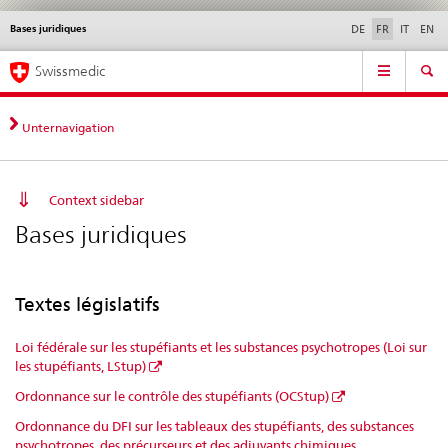
Bases juridiques
Service
DE
FR
IT
EN
navigation
Navigation
Navigation
Actualités & Mises à
Aspects légaux,
Contact | Support &
Swissmedic
directe:
jour
normes
aide
actualités,
bases
Unternavigation
juridiques,
contact
Context sidebar
Bases juridiques
Textes législatifs
Loi fédérale sur les stupéfiants et les substances psychotropes (Loi sur
les stupéfiants, LStup)
Ordonnance sur le contrôle des stupéfiants (OCStup)
Ordonnance du DFI sur les tableaux des stupéfiants, des substances
psychotropes, des précurseurs et des adjuvants chimiques