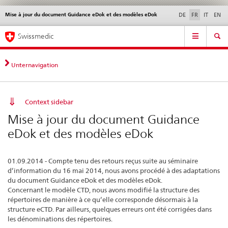
Mise à jour du document Guidance eDok et des modèles eDok
Service
DE
FR
IT
EN
navigation
Navigation
Navigation
Actualités & Mises à
Aspects légaux,
Contact | Support &
Swissmedic
directe:
jour
normes
aide
actualités,
bases
Unternavigation
juridiques,
contact
Context sidebar
Mise à jour du document Guidance
eDok et des modèles eDok
01.09.2014 - Compte tenu des retours reçus suite au séminaire
d’information du 16 mai 2014, nous avons procédé à des adaptations
du document Guidance eDok et des modèles eDok.
Concernant le modèle CTD, nous avons modifié la structure des
répertoires de manière à ce qu’elle corresponde désormais à la
structure eCTD. Par ailleurs, quelques erreurs ont été corrigées dans
les dénominations des répertoires.