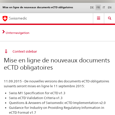
Mise en ligne de nouveaux documents eCTD obligatoires
Service
DE
FR
IT
EN
navigation
Navigation
Navigation
Actualités & Mises à
Aspects légaux,
Contact | Support &
Swissmedic
directe:
jour
normes
aide
actualités,
bases
Unternavigation
juridiques,
contact
Context sidebar
Mise en ligne de nouveaux documents
eCTD obligatoires
11.09.2015 - De nouvelles versions des documents eCTD obligatoires
suivants seront mises en ligne le 11 septembre 2015:
Swiss M1 Specification for eCTD v1.3
Swiss eCTD Validation Criteria v1.3
Questions & Answers of Swissmedic eCTD Implementation v2.0
Guidance for Industry on Providing Regulatory Information in
eCTD Format v1.7