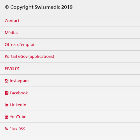
Footer
© Copyright Swissmedic 2019
Contact
Médias
Offres d'emploi
Portail eGov (applications)
ElViS
Social
Instagram
media
links
Facebook
Linkedin
YouTube
Flux RSS