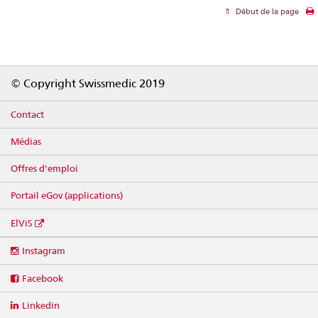
Début de la page
Footer
© Copyright Swissmedic 2019
Contact
Médias
Offres d'emploi
Portail eGov (applications)
ElViS
Social
Instagram
media
links
Facebook
Linkedin