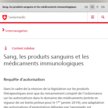
Sang, les produits sanguins et les médicaments immunologiques
Service
DE
FR
IT
EN
navigation
Navigation
Navigation
Actualités & Mises à
Aspects légaux,
Contact | Support &
Swissmedic
directe:
jour
normes
aide
actualités,
bases
Unternavigation
juridiques,
contact
Context sidebar
Sang, les produits sanguins et les
médicaments immunologiques
Requête d'autorisation
Dans le cadre de la révision de la législation sur les produits
thérapeutiques ainsi que du remaniement complet de l’ordonnance
sur les autorisations dans le domaine des médicaments (entrée en
er
vigueur de ces textes prévue pour le 1
janvier 2019), une adaptation
des autorisations d’exploitation délivrées par Swissmedic est