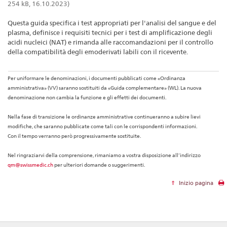
254 kB, 16.10.2023)
Questa guida specifica i test appropriati per l'analisi del sangue e del
plasma, definisce i requisiti tecnici per i test di amplificazione degli
acidi nucleici (NAT) e rimanda alle raccomandazioni per il controllo
della compatibilità degli emoderivati labili con il ricevente.
Per uniformare le denominazioni, i documenti pubblicati come «Ordinanza
amministrativa» (VV) saranno sostituiti da «Guida complementare» (WL). La nuova
denominazione non cambia la funzione e gli effetti dei documenti.
Nella fase di transizione le ordinanze amministrative continueranno a subire lievi
modifiche, che saranno pubblicate come tali con le corrispondenti informazioni.
Con il tempo verranno però progressivamente sostituite.
Nel ringraziarvi della comprensione, rimaniamo a vostra disposizione all’indirizzo
qm@swissmedic.ch
per ulteriori domande o suggerimenti.
Inizio pagina