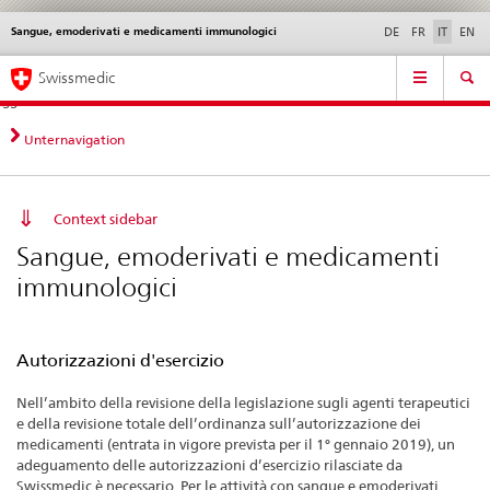
Sangue, emoderivati e medicamenti immunologici
Service
DE
FR
IT
EN
navigation
Navigazione
Navigation
Novità &
Aspetti legali,
Contatto | Supporto &
Swissmedic
diretta:
aggiornamenti
norme
aiuto
novità,
aspetti
Unternavigation
legali,
contatto
Context sidebar
Sangue, emoderivati e medicamenti
immunologici
Autorizzazioni d'esercizio
Nell’ambito della revisione della legislazione sugli agenti terapeutici
e della revisione totale dell’ordinanza sull’autorizzazione dei
medicamenti (entrata in vigore prevista per il 1° gennaio 2019), un
adeguamento delle autorizzazioni d’esercizio rilasciate da
Swissmedic è necessario. Per le attività con sangue e emoderivati