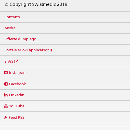
Footer
© Copyright Swissmedic 2019
Contatto
Media
Offerte d'impiego
Portale eGov (Applicazioni)
ElViS
Social
Instagram
media
links
Facebook
Linkedin
YouTube
Feed RSS