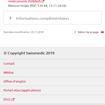
médicaments (OAMéd)
Révision totale (PDF, 530 kB, 13.11.2018)
Informations complémentaires
Dernière modification 23.11.2018
Début de la page
Footer
© Copyright Swissmedic 2019
Contact
Médias
Offres d'emploi
Portail eGov (applications)
ElViS