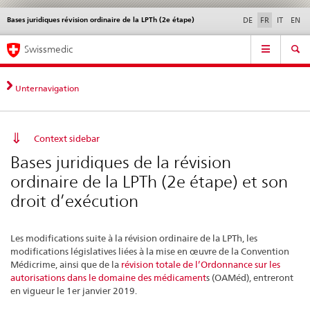
Bases juridiques révision ordinaire de la LPTh (2e étape)
Service
DE
FR
IT
EN
navigation
Navigation
Navigation
Actualités & Mises à
Aspects légaux,
Contact | Support &
Swissmedic
directe:
jour
normes
aide
actualités,
bases
Unternavigation
juridiques,
contact
Context sidebar
Bases juridiques de la révision
ordinaire de la LPTh (2e étape) et son
droit d’exécution
Les modifications suite à la révision ordinaire de la LPTh, les
modifications législatives liées à la mise en œuvre de la Convention
Médicrime, ainsi que de la
révision totale de l’Ordonnance sur les
autorisations dans le domaine des médicament
s (OAMéd), entreront
en vigueur le 1er janvier 2019.