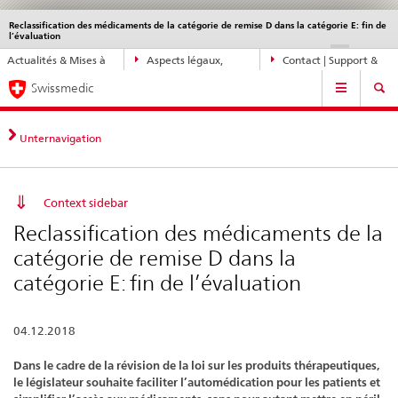
Reclassification des médicaments de la catégorie de remise D dans la catégorie E: fin de
Service
l’évaluation
navigation
Navigation
DE
FR
IT
EN
Actualités & Mises à
Aspects légaux,
Contact | Support &
directe:
Navigation
jour
normes
aide
actualités,
Swissmedic
bases
juridiques,
Unternavigation
contact
Context sidebar
Reclassification des médicaments de la
catégorie de remise D dans la
catégorie E: fin de l’évaluation
04.12.2018
Dans le cadre de la révision de la loi sur les produits thérapeutiques,
le législateur souhaite faciliter l’automédication pour les patients et