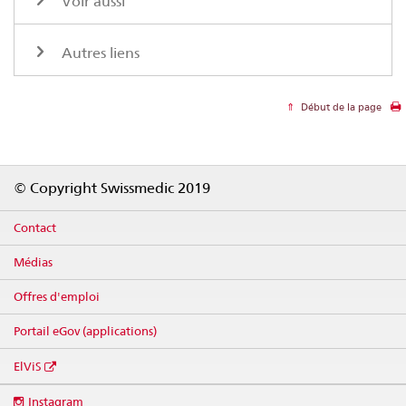
Voir aussi
Autres liens
Début de la page
Footer
© Copyright Swissmedic 2019
Contact
Médias
Offres d'emploi
Portail eGov (applications)
ElViS
Social
Instagram