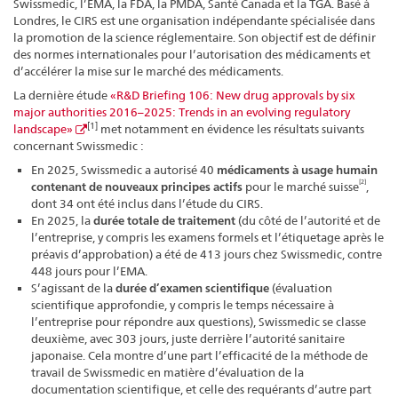
Swissmedic, l’EMA, la FDA, la PMDA, Santé Canada et la TGA. Basé à
Londres, le CIRS est une organisation indépendante spécialisée dans
la promotion de la science réglementaire. Son objectif est de définir
des normes internationales pour l’autorisation des médicaments et
d’accélérer la mise sur le marché des médicaments.
La dernière étude
«R&D Briefing 106: New drug approvals by six
major authorities 2016–2025: Trends in an evolving regulatory
[1]
landscape»
met notamment en évidence les résultats suivants
concernant Swissmedic :
En 2025, Swissmedic a autorisé 40
médicaments à usage humain
[2]
contenant de nouveaux principes actifs
pour le marché suisse
,
dont 34 ont été inclus dans l’étude du CIRS.
En 2025, la
durée totale de traitement
(du côté de l’autorité et de
l’entreprise, y compris les examens formels et l’étiquetage après le
préavis d’approbation) a été de 413 jours chez Swissmedic, contre
448 jours pour l’EMA.
S’agissant de la
durée d’examen scientifique
(évaluation
scientifique approfondie, y compris le temps nécessaire à
l’entreprise pour répondre aux questions), Swissmedic se classe
deuxième, avec 303 jours, juste derrière l’autorité sanitaire
japonaise. Cela montre d’une part l’efficacité de la méthode de
travail de Swissmedic en matière d’évaluation de la
documentation scientifique, et celle des requérants d’autre part