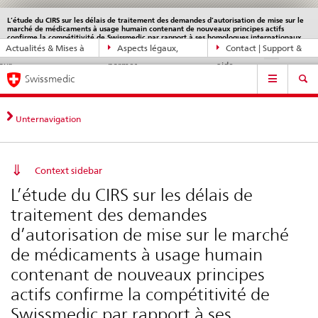
L’étude du CIRS sur les délais de traitement des demandes d’autorisation de mise sur le
Service
marché de médicaments à usage humain contenant de nouveaux principes actifs
navigation
Navigation
confirme la compétitivité de Swissmedic par rapport à ses homologues internationaux
Actualités & Mises à
Aspects légaux,
Contact | Support &
DE
FR
IT
EN
directe:
jour
normes
aide
actualités,
Navigation
Swissmedic
bases
juridiques,
contact
Unternavigation
Context sidebar
L’étude du CIRS sur les délais de
traitement des demandes
d’autorisation de mise sur le marché
de médicaments à usage humain
contenant de nouveaux principes
actifs confirme la compétitivité de
Swissmedic par rapport à ses