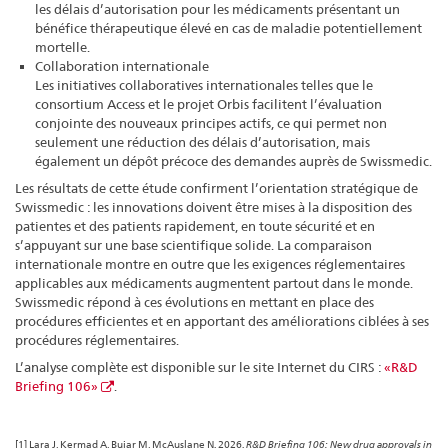
les délais d’autorisation pour les médicaments présentant un
bénéfice thérapeutique élevé en cas de maladie potentiellement
mortelle.
Collaboration internationale
Les initiatives collaboratives internationales telles que le
consortium Access et le projet Orbis facilitent l’évaluation
conjointe des nouveaux principes actifs, ce qui permet non
seulement une réduction des délais d’autorisation, mais
également un dépôt précoce des demandes auprès de Swissmedic.
Les résultats de cette étude confirment l’orientation stratégique de
Swissmedic : les innovations doivent être mises à la disposition des
patientes et des patients rapidement, en toute sécurité et en
s’appuyant sur une base scientifique solide. La comparaison
internationale montre en outre que les exigences réglementaires
applicables aux médicaments augmentent partout dans le monde.
Swissmedic répond à ces évolutions en mettant en place des
procédures efficientes et en apportant des améliorations ciblées à ses
procédures réglementaires.
L’analyse complète est disponible sur le site Internet du CIRS :
«R&D
Briefing 106»
.
[1] Lara J, Kermad A, Bujar M, McAuslane N. 2026.
R&D Briefing 106: New drug approvals in