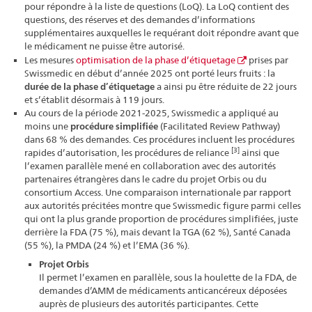
pour répondre à la liste de questions (LoQ). La LoQ contient des
questions, des réserves et des demandes d’informations
supplémentaires auxquelles le requérant doit répondre avant que
le médicament ne puisse être autorisé.
Les mesures
optimisation de la phase d’étiquetage
prises par
Swissmedic en début d’année 2025 ont porté leurs fruits : la
durée de la phase d’étiquetage
a ainsi pu être réduite de 22 jours
et s’établit désormais à 119 jours.
Au cours de la période 2021-2025, Swissmedic a appliqué au
moins une
procédure simplifiée
(Facilitated Review Pathway)
dans 68 % des demandes. Ces procédures incluent les procédures
[3]
rapides d’autorisation, les procédures de reliance
ainsi que
l’examen parallèle mené en collaboration avec des autorités
partenaires étrangères dans le cadre du projet Orbis ou du
consortium Access. Une comparaison internationale par rapport
aux autorités précitées montre que Swissmedic figure parmi celles
qui ont la plus grande proportion de procédures simplifiées, juste
derrière la FDA (75 %), mais devant la TGA (62 %), Santé Canada
(55 %), la PMDA (24 %) et l’EMA (36 %).
Projet Orbis
Il permet l’examen en parallèle, sous la houlette de la FDA, de
demandes d’AMM de médicaments anticancéreux déposées
auprès de plusieurs des autorités participantes. Cette