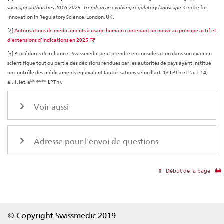
six major authorities 2016-2025: Trends in an evolving regulatory landscape
. Centre for
Innovation in Regulatory Science. London, UK.
[2]
Autorisations de médicaments à usage humain contenant un nouveau principe actif et
d’extensions d’indications en 2025
[3] Procédures de reliance : Swissmedic peut prendre en considération dans son examen
scientifique tout ou partie des décisions rendues par les autorités de pays ayant institué
un contrôle des médicaments équivalent (autorisations selon l’art. 13 LPTh et l’art. 14,
bis-quater
al. 1, let. a
LPTh).
Voir aussi
Adresse pour l'envoi de questions
Début de la page
Footer
© Copyright Swissmedic 2019