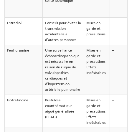
colite ischémique
Estradiol
Conseils pour éviter la
Mises en
–
transmission
garde et
accidentelle à
précautions
d’autres personnes
Fenfluramine
Une surveillance
Mises en
–
échocardiographique
garde et
est nécessaire en
précautions,
raison du risque de
Effets
valvulopathies
indésirables
cardiaques et
d’hypertension
artérielle pulmonaire
Isotrétinoïne
Pustulose
Mises en
–
exanthématique
garde et
aiguë généralisée
précautions,
(PEAG)
Effets
indésirables