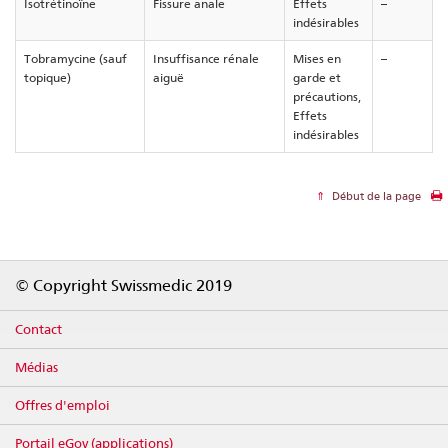
Isotrétinoïne
Fissure anale
Effets
–
indésirables
Tobramycine (sauf
Insuffisance rénale
Mises en
–
topique)
aiguë
garde et
précautions,
Effets
indésirables
Début de la page
Footer
© Copyright Swissmedic 2019
Contact
Médias
Offres d'emploi
Portail eGov (applications)