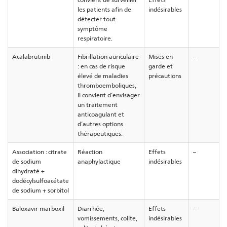
les patients afin de
indésirables
détecter tout
symptôme
respiratoire.
Acalabrutinib
Fibrillation auriculaire
Mises en
–
: en cas de risque
garde et
élevé de maladies
précautions
thromboemboliques,
il convient d’envisager
un traitement
anticoagulant et
d’autres options
thérapeutiques.
Association : citrate
Réaction
Effets
–
de sodium
anaphylactique
indésirables
dihydraté +
dodécylsulfoacétate
de sodium + sorbitol
Baloxavir marboxil
Diarrhée,
Effets
–
vomissements, colite,
indésirables