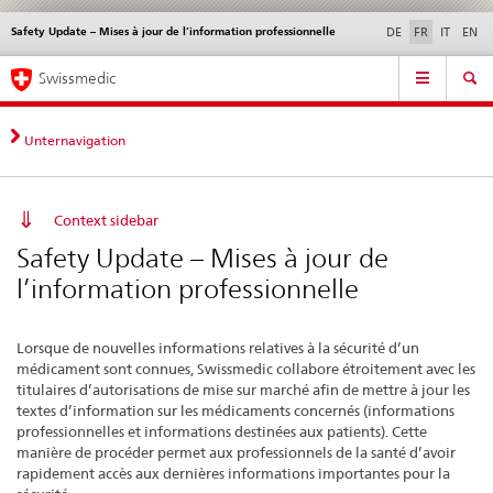
Safety Update – Mises à jour de l’information professionnelle
Service
DE
FR
IT
EN
navigation
Navigation
Navigation
Actualités & Mises à
Aspects légaux,
Contact | Support &
Swissmedic
directe:
jour
normes
aide
actualités,
bases
Unternavigation
juridiques,
contact
Context sidebar
Safety Update – Mises à jour de
l’information professionnelle
Lorsque de nouvelles informations relatives à la sécurité d’un
médicament sont connues, Swissmedic collabore étroitement avec les
titulaires d’autorisations de mise sur marché afin de mettre à jour les
textes d’information sur les médicaments concernés (informations
professionnelles et informations destinées aux patients). Cette
manière de procéder permet aux professionnels de la santé d’avoir
rapidement accès aux dernières informations importantes pour la