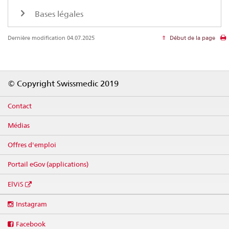
Bases légales
Dernière modification 04.07.2025
Début de la page
Footer
© Copyright Swissmedic 2019
Contact
Médias
Offres d'emploi
Portail eGov (applications)
ElViS
Social
Instagram
media
links
Facebook