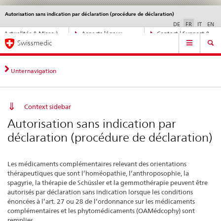
Autorisation sans indication par déclaration (procédure de déclaration)
Service
navigation
DE
FR
IT
EN
Navigation
Actualités & Mises à
Aspects légaux,
Contact | Support &
Navigation
directe:
Swissmedic
jour
normes
aide
actualités,
bases
juridiques,
Unternavigation
contact
Context sidebar
Autorisation sans indication par
déclaration (procédure de déclaration)
Les médicaments complémentaires relevant des orientations
thérapeutiques que sont l’homéopathie, l’anthroposophie, la
spagyrie, la thérapie de Schüssler et la gemmothérapie peuvent être
autorisés par déclaration sans indication lorsque les conditions
énoncées à l’art. 27 ou 28 de l’ordonnance sur les médicaments
complémentaires et les phytomédicaments (OAMédcophy) sont
remplies.