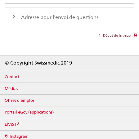
Adresse pour l'envoi de questions
Début de la page
Footer
© Copyright Swissmedic 2019
Contact
Médias
Offres d'emploi
Portail eGov (applications)
ElViS
Social
Instagram
media