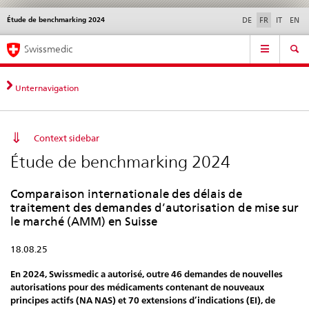
Étude de benchmarking 2024
Service
DE
FR
IT
EN
navigation
Navigation
Navigation
Actualités & Mises à
Aspects légaux,
Contact | Support &
Swissmedic
directe:
jour
normes
aide
actualités,
bases
Unternavigation
juridiques,
contact
Context sidebar
Étude de benchmarking 2024
Comparaison internationale des délais de
traitement des demandes d’autorisation de mise sur
le marché (AMM) en Suisse
18.08.25
En 2024, Swissmedic a autorisé, outre 46 demandes de nouvelles
autorisations pour des médicaments contenant de nouveaux
principes actifs (NA NAS) et 70 extensions d’indications (EI), de