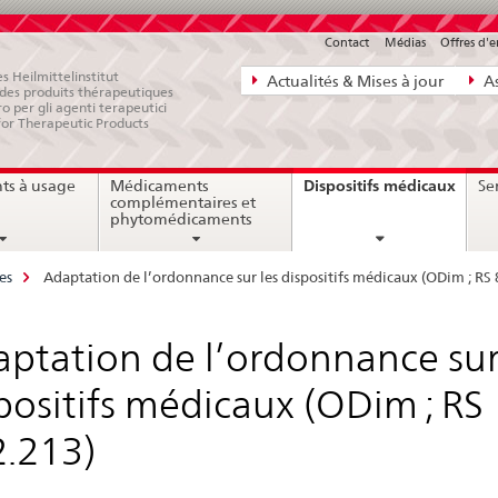
Contact
Médias
Offres d'
Navigation
s Heilmittelinstitut
Actualités & Mises à jour
As
e des produits thérapeutiques
directe:
ro per gli agenti terapeutici
for Therapeutic Products
actualités,
bases
curre
Dispositifs médicaux
ts à usage
Médicaments
Ser
juridiques,
page
complémentaires et
contact
phytomédicaments
es
Adaptation de l’ordonnance sur les dispositifs médicaux (ODim ; RS
ptation de l’ordonnance sur
positifs médicaux (ODim ; RS
.213)