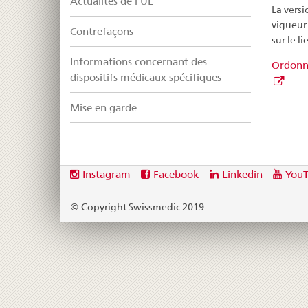
Actualités de l’UE
La versi
vigueur 
Contrefaçons
sur le li
Informations concernant des
Ordonna
dispositifs médicaux spécifiques
Mise en garde
Footer
Social
Instagram
Facebook
Linkedin
You
media
links
© Copyright Swissmedic 2019