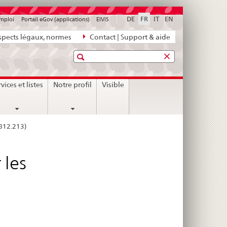
DE
FR
IT
EN
emploi
Portail eGov (applications)
ElViS
pects légaux, normes
Contact | Support & aide
Recherche
nt
vices et listes
Notre profil
Visible
 812.213)
 les