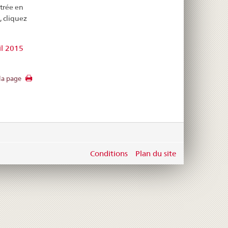
trée en
, cliquez
il 2015
la page
Conditions
Plan du site