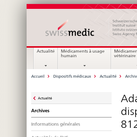
Schweizerische
Institut suiss
Istituto svizze
Swiss Agency 
Navigation
Actualité
Médicaments à usage
Médicamen
humain
vétérinaire
Breadcrumb
Accueil
Dispositifs médicaux
Actualité
Archiv
Zurück
Ada
Actualité
zu
dis
Archives
812
Informations générales