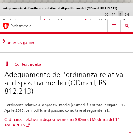
Adeguamento dell'ordinanza relativa ai dispositivi medici (ODmed, RS 812.213)
Service
navigation
DE
FR
IT
EN
Navigazione
Novità &
Aspetti legali,
Contatto | Supporto &
Navigation
diretta:
Swissmedic
aggiornamenti
norme
aiuto
novità,
aspetti
legali,
Unternavigation
contatto
Context sidebar
Adeguamento dell'ordinanza relativa
ai dispositivi medici (ODmed, RS
812.213)
L'ordinanza relativa ai dispositivi medici (ODmed) è entrata in vigore il 15
Aprile 2015. Le modifiche si possono consultare al seguente link.
Ordinanza relativa ai dispositivi medici (ODmed) Modifica del 1°
aprile 2015