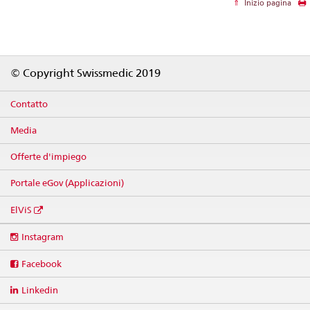
Inizio pagina
Footer
© Copyright Swissmedic 2019
Contatto
Media
Offerte d'impiego
Portale eGov (Applicazioni)
ElViS
Social
Instagram
media
links
Facebook
Linkedin