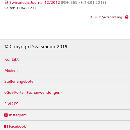
Swissmedic Journal 12/2012
(PDF, 865 kB, 14.01.2013)
Seiten 1184–1271
Zum Seitenanfang
Footer
© Copyright Swissmedic 2019
Kontakt
Medien
Stellenangebote
eGov-Portal (Fachanwendungen)
ElViS
Social
Instagram
media
links
Facebook