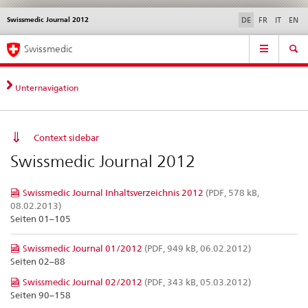
Swissmedic Journal 2012
Sprachwahl
Service
DE
FR
IT
EN
navigation
Direktnavigation
Hauptnavigation
News & Updates
Recht | Normen
Kontakt | Support & Hilfe
Swissmedic
News,
Rechtsgrundlagen,
Kontakt
Unternavigation
Context sidebar
Swissmedic Journal 2012
Swissmedic Journal Inhaltsverzeichnis 2012
(PDF, 578 kB,
08.02.2013)
Seiten 01–105
Swissmedic Journal 01/2012
(PDF, 949 kB, 06.02.2012)
Seiten 02–88
Swissmedic Journal 02/2012
(PDF, 343 kB, 05.03.2012)
Seiten 90–158