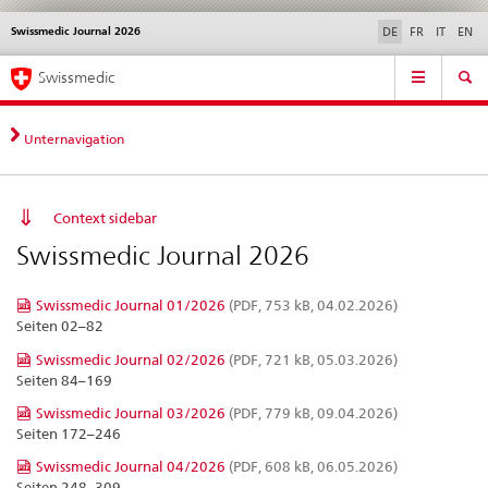
Swissmedic Journal 2026
Sprachwahl
Service
DE
FR
IT
EN
navigation
Direktnavigation
Hauptnavigation
News & Updates
Recht | Normen
Kontakt | Support & Hilfe
Swissmedic
News,
Rechtsgrundlagen,
Kontakt
Unternavigation
Context sidebar
Swissmedic Journal 2026
Swissmedic Journal 01/2026
(PDF, 753 kB, 04.02.2026)
Seiten 02–82
Swissmedic Journal 02/2026
(PDF, 721 kB, 05.03.2026)
Seiten 84–169
Swissmedic Journal 03/2026
(PDF, 779 kB, 09.04.2026)
Seiten 172–246
Swissmedic Journal 04/2026
(PDF, 608 kB, 06.05.2026)
Seiten 248–309