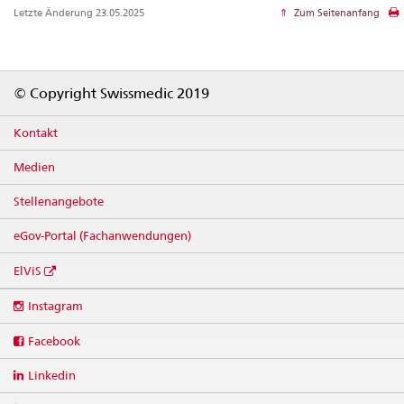
Letzte Änderung 23.05.2025
Zum Seitenanfang
Footer
© Copyright Swissmedic 2019
Kontakt
Medien
Stellenangebote
eGov-Portal (Fachanwendungen)
ElViS
Social
Instagram
media
links
Facebook
Linkedin