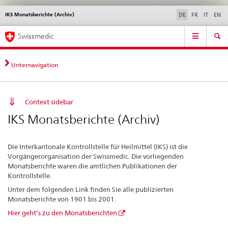
IKS Monatsberichte (Archiv)
Sprachwahl
Service
DE
FR
IT
EN
navigation
Direktnavigation
Hauptnavigation
News & Updates
Recht | Normen
Kontakt | Support & Hilfe
Swissmedic
News,
Rechtsgrundlagen,
Kontakt
Unternavigation
Context sidebar
IKS Monatsberichte (Archiv)
Die Interkantonale Kontrollstelle für Heilmittel (IKS) ist die
Vorgängerorganisation der Swissmedic. Die vorliegenden
Monatsberichte waren die amtlichen Publikationen der
Kontrollstelle.
Unter dem folgenden Link finden Sie alle publizierten
Monatsberichte von 1901 bis 2001.
Hier geht’s zu den Monatsberichten