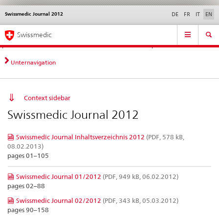
Swissmedic Journal 2012
Languages
Service
DE
FR
IT
EN
navigation
Direct
Main
News &
Legal matters,
Contact | Support &
Swissmedic
navigation:
Navigation
Updates
standards
Help
news,
legal
Unternavigation
matters,
contact
Context sidebar
Swissmedic Journal 2012
Swissmedic Journal Inhaltsverzeichnis 2012
(PDF, 578 kB,
08.02.2013)
pages 01–105
Swissmedic Journal 01/2012
(PDF, 949 kB, 06.02.2012)
pages 02–88
Swissmedic Journal 02/2012
(PDF, 343 kB, 05.03.2012)
pages 90–158