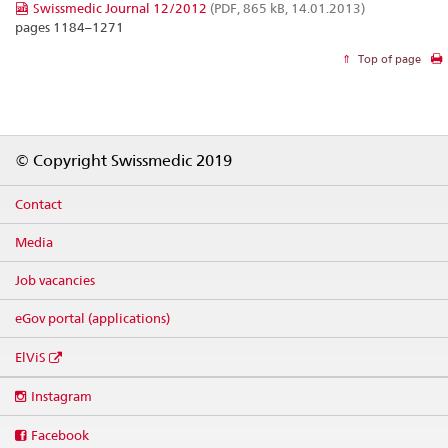
Swissmedic Journal 12/2012
(PDF, 865 kB, 14.01.2013)
pages 1184–1271
Top of page
Footer
© Copyright Swissmedic 2019
Contact
Media
Job vacancies
eGov portal (applications)
ElViS
Social
Instagram
media
links
Facebook