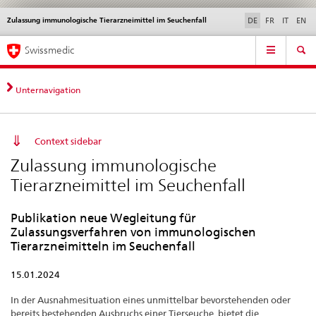
Zulassung immunologische Tierarzneimittel im Seuchenfall
Sprachwahl
Service
DE
FR
IT
EN
navigation
Direktnavigation
Hauptnavigation
News & Updates
Recht | Normen
Kontakt | Support & Hilfe
Swissmedic
News,
Rechtsgrundlagen,
Kontakt
Unternavigation
Context sidebar
Zulassung immunologische
Tierarzneimittel im Seuchenfall
Publikation neue Wegleitung für
Zulassungsverfahren von immunologischen
Tierarzneimitteln im Seuchenfall
15.01.2024
In der Ausnahmesituation eines unmittelbar bevorstehenden oder
bereits bestehenden Ausbruchs einer Tierseuche
, bietet die