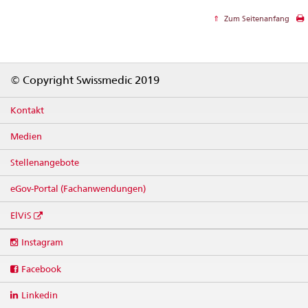
Zum Seitenanfang
Footer
© Copyright Swissmedic 2019
Kontakt
Medien
Stellenangebote
eGov-Portal (Fachanwendungen)
ElViS
Social
Instagram
media
links
Facebook
Linkedin