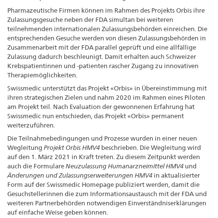
Pharmazeutische Firmen können im Rahmen des Projekts Orbis ihre
Zulassungsgesuche neben der FDA simultan bei weiteren
teilnehmenden internationalen Zulassungsbehörden einreichen. Die
entsprechenden Gesuche werden von diesen Zulassungsbehörden in
Zusammenarbeit mit der FDA parallel geprüft und eine allfällige
Zulassung dadurch beschleunigt. Damit erhalten auch Schweizer
Krebspatientinnen und -patienten rascher Zugang zu innovativen
Therapiemöglichkeiten.
Swissmedic unterstützt das Projekt «Orbis» in Übereinstimmung mit
ihren strategischen Zielen und nahm 2020 im Rahmen eines Piloten
am Projekt teil. Nach Evaluation der gewonnenen Erfahrung hat
Swissmedic nun entschieden, das Projekt «Orbis» permanent
weiterzuführen.
Die Teilnahmebedingungen und Prozesse wurden in einer neuen
Wegleitung
Projekt Orbis HMV4
beschrieben. Die Wegleitung wird
auf den 1. März 2021 in Kraft treten. Zu diesem Zeitpunkt werden
auch die Formulare
Neuzulassung Humanarzneimittel HMV4
und
Änderungen und Zulassungserweiterungen HMV4
in aktualisierter
Form auf der Swissmedic Homepage publiziert werden, damit die
Gesuchstellerinnen die zum Informationsaustausch mit der FDA und
weiteren Partnerbehörden notwendigen Einverständniserklärungen
auf einfache Weise geben können.