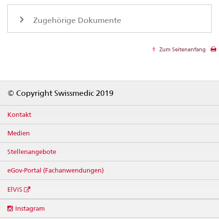
Zugehörige Dokumente
Zum Seitenanfang
Footer
© Copyright Swissmedic 2019
Kontakt
Medien
Stellenangebote
eGov-Portal (Fachanwendungen)
ElViS
Social
Instagram
media