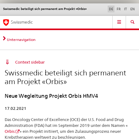
Swissmedic beteiligt sich permanent am Projekt «Orbis»
Sprachwahl
Service
DE
FR
IT
EN
navigation
Direktnavigation
Hauptnavigation
News & Updates
Recht | Normen
Kontakt | Support & Hilfe
Swissmedic
News,
Rechtsgrundlagen,
Kontakt
Unternavigation
Context sidebar
Swissmedic beteiligt sich permanent
am Projekt «Orbis»
Neue Wegleitung Projekt Orbis HMV4
17.02.2021
Das Oncology Center of Excellence (OCE) der U.S. Food and Drug
Administration (FDA) hat im September 2019 unter dem Namen «
Orbis
» ein Projekt initiiert, um den Zulassungsprozess neuer
Krebstherapien weltweit zu beschleunigen.