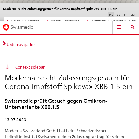
Moderna reicht Zulassungsgesuch für Corona-Impfstoff Spikevax XBB.1.5 ein
Sprachwahl
Service
navigation
DE
FR
IT
EN
Direktnavigation
News & Updates
Recht | Normen
Kontakt | Support & Hilfe
Hauptnavigation
News,
Swissmedic
Rechtsgrundlagen,
Kontakt
Unternavigation
Context sidebar
Moderna reicht Zulassungsgesuch für
Corona-Impfstoff Spikevax XBB.1.5 ein
Swissmedic prüft Gesuch gegen Omikron-
Untervariante XBB.1.5
13.07.2023
Moderna Switzerland GmbH hat beim Schweizerischen
Heilmittelinstitut Swissmedic einen Zulassungsantrag für seinen