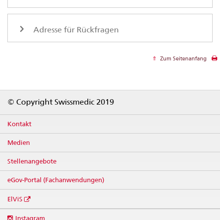
Adresse für Rückfragen
Zum Seitenanfang
Footer
© Copyright Swissmedic 2019
Kontakt
Medien
Stellenangebote
eGov-Portal (Fachanwendungen)
ElViS
Social
Instagram