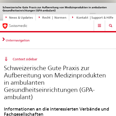
Schweizerische Gute Praxis zur Aufbereitung von Medizinprodukten in ambulanten
Sprachwahl
Service
Gesundheitseinrichtungen (GPA-ambulant)
navigation
Direktnavigation
DE
FR
IT
EN
News & Updates
Recht | Normen
Kontakt | Support & Hilfe
News,
Hauptnavigation
Rechtsgrundlagen,
Swissmedic
Kontakt
Unternavigation
Context sidebar
Schweizerische Gute Praxis zur
Aufbereitung von Medizinprodukten
in ambulanten
Gesundheitseinrichtungen (GPA-
ambulant)
Informationen an die interessierten Verbände und
Fachgesellschaften