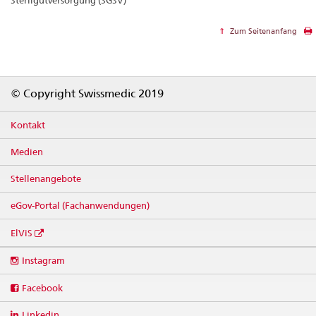
Zum Seitenanfang
Footer
© Copyright Swissmedic 2019
Kontakt
Medien
Stellenangebote
eGov-Portal (Fachanwendungen)
ElViS
Social
Instagram
media
links
Facebook
Linkedin