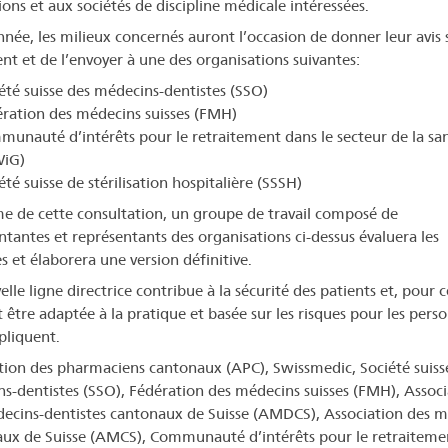
ions et aux sociétés de discipline médicale intéressées.
nnée, les milieux concernés auront l’occasion de donner leur avis s
t et de l’envoyer à une des organisations suivantes:
été suisse des médecins-dentistes (SSO)
ration des médecins suisses (FMH)
unauté d’intérêts pour le retraitement dans le secteur de la sa
WiG)
été suisse de stérilisation hospitalière (SSSH)
e de cette consultation, un groupe de travail composé de
ntantes et représentants des organisations ci-dessus évaluera les
s et élaborera une version définitive.
lle ligne directrice contribue à la sécurité des patients et, pour ce
t être adaptée à la pratique et basée sur les risques pour les pers
pliquent.
tion des pharmaciens cantonaux (APC), Swissmedic, Société suiss
s-dentistes (SSO), Fédération des médecins suisses (FMH), Associ
ecins-dentistes cantonaux de Suisse (AMDCS), Association des m
ux de Suisse (AMCS), Communauté d’intérêts pour le retraiteme