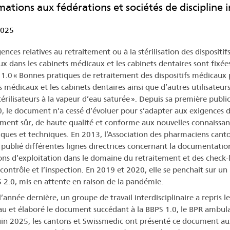
mations aux fédérations et sociétés de discipline 
2025
ences relatives au retraitement ou à la stérilisation des dispositif
x dans les cabinets médicaux et les cabinets dentaires sont fixée
 1.0 « Bonnes pratiques de retraitement des dispositifs médicaux 
s médicaux et les cabinets dentaires ainsi que d’autres utilisateur
térilisateurs à la vapeur d’eau saturée ». Depuis sa première publi
, le document n’a cessé d’évoluer pour s’adapter aux exigences 
ement sûr, de haute qualité et conforme aux nouvelles connaissan
fiques et techniques. En 2013, l’Association des pharmaciens can
 publié différentes lignes directrices concernant la documentation
ons d’exploitation dans le domaine du retraitement et des check-l
 contrôle et l’inspection. En 2019 et 2020, elle se penchait sur un
 2.0, mis en attente en raison de la pandémie.
’année dernière, un groupe de travail interdisciplinaire a repris le
u et élaboré le document succédant à la BBPS 1.0, le BPR ambula
uin 2025, les cantons et Swissmedic ont présenté ce document au