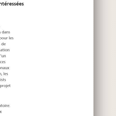
intéressées
s
s dans
pour les
s de
cation
d’un
ces
tonaux
, les
ists
 projet
toire.
x