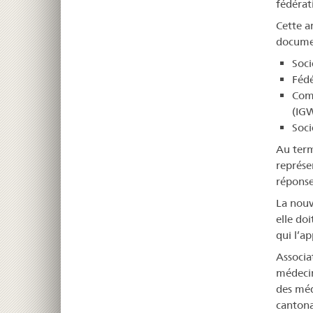
fédérat
Cette a
documen
Soci
Fédé
Comm
(IG
Soci
Au term
représe
réponse
La nouve
elle doi
qui l’ap
Associa
médecin
des méd
cantona