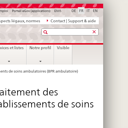
DE
FR
IT
EN
emploi
Portail eGov (applications)
ElViS
pects légaux, normes
Contact | Support & aide
Recherche
vices et listes
Notre profil
Visible
ements de soins ambulatoires (BPR ambulatoire)
raitement des
ablissements de soins