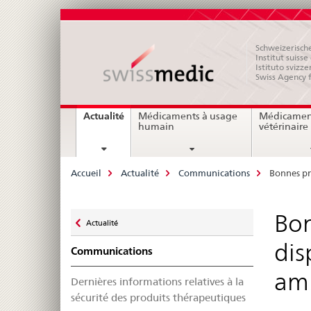
Schweizerische
Institut suiss
Istituto svizze
Swiss Agency 
Navigation
current
Actualité
Médicaments à usage
Médicamen
page
humain
vétérinaire
Breadcrumb
Accueil
Actualité
Communications
Bonnes pr
Zurück
Bon
Actualité
zu
dis
Communications
amb
Dernières informations relatives à la
sécurité des produits thérapeutiques