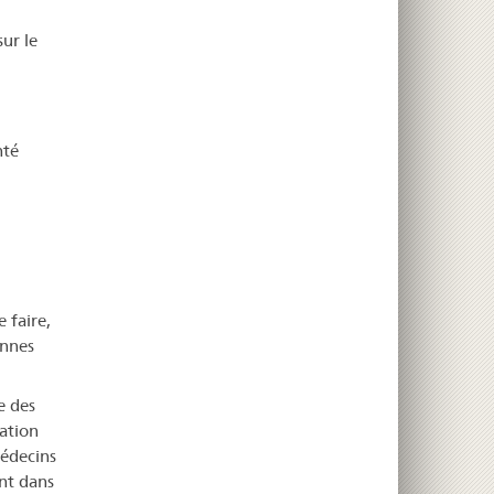
ur le
nté
 faire,
onnes
e des
ation
édecins
nt dans