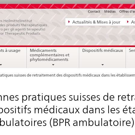
Contact
Médias
Offres d'
Navigation
s Heilmittelinstitut
Actualités & Mises à jour
As
e des produits thérapeutiques
directe:
ro per gli agenti terapeutici
for Therapeutic Products
actualités,
bases
ts à usage
Médicaments
Dispositifs médicaux
Ser
juridiques,
complémentaires et
contact
phytomédicaments
atiques suisses de retraitement des dispositifs médicaux dans les établiss
nes pratiques suisses de ret
positifs médicaux dans les ét
ulatoires (BPR ambulatoire)