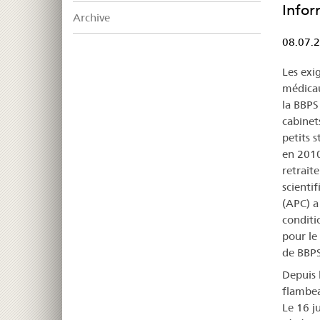
Infor
Archive
08.07.
Les exig
médicau
la BBPS
cabinet
petits s
en 2010
retrait
scienti
(APC) a
conditi
pour le
de BBPS
Depuis l
flambea
Le 16 j