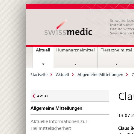
Schweizerische
Institut suiss
Istituto svizze
Swiss Agency 
Hauptnavigation
current
Aktuell
Humanarzneimittel
Tierarzneimittel
page
Breadcrumb
Startseite
Aktuell
Allgemeine Mitteilungen
C
Zurück
Cla
Aktuell
zu
Allgemeine Mitteilungen
13.07.
Aktuelle Informationen zur
Claus B
Heilmittelsicherheit