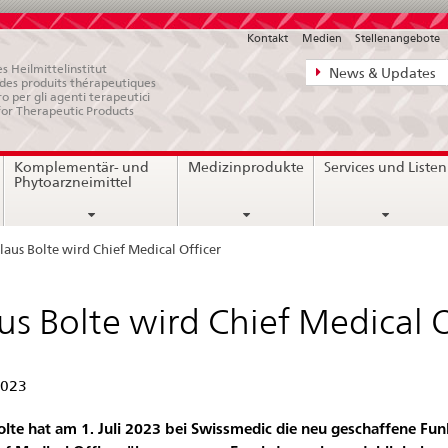
Kontakt
Medien
Stellenangebote
Direktnavigat
s Heilmittelinstitut
News & Updates
e des produits thérapeutiques
News,
ro per gli agenti terapeutici
for Therapeutic Products
Rechtsgrundl
Kontakt
Komplementär- und
Medizinprodukte
Services und Listen
Phytoarzneimittel
laus Bolte wird Chief Medical Officer
us Bolte wird Chief Medical O
2023
olte hat am 1. Juli 2023 bei Swissmedic die neu geschaffene Fun