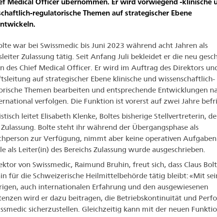
ef Medical Officer übernommen. Er wird vorwiegend -klinische 
chaftlich-regulatorische Themen auf strategischer Ebene
ntwickeln.
olte war bei Swissmedic bis Juni 2023 während acht Jahren als
sleiter Zulassung tätig. Seit Anfang Juli bekleidet er die neu gesc
n des Chief Medical Officer. Er wird im Auftrag des Direktors un
tsleitung auf strategischer Ebene klinische und wissenschaftlich-
orische Themen bearbeiten und entsprechende Entwicklungen na
ernational verfolgen. Die Funktion ist vorerst auf zwei Jahre befri
stisch leitet Elisabeth Klenke, Boltes bisherige Stellvertreterin, d
 Zulassung. Bolte steht ihr während der Übergangsphase als
hperson zur Verfügung, nimmt aber keine operativen Aufgaben
lle als Leiter(in) des Bereichs Zulassung wurde ausgeschrieben.
ektor von Swissmedic, Raimund Bruhin, freut sich, dass Claus Bol
in für die Schweizerische Heilmittelbehörde tätig bleibt: «Mit sei
rigen, auch internationalen Erfahrung und den ausgewiesenen
nzen wird er dazu beitragen, die Betriebskontinuität und Perf
ssmedic sicherzustellen. Gleichzeitig kann mit der neuen Funktio