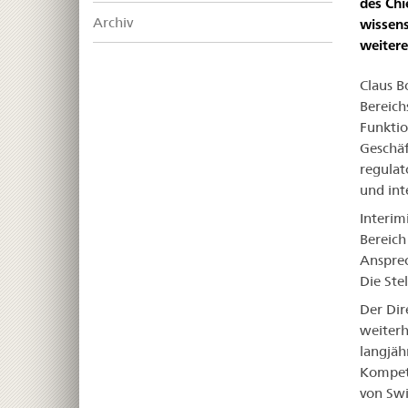
des Chi
Archiv
wissens
weitere
Claus B
Bereich
Funktio
Geschäf
regulat
und int
Interimi
Bereich
Ansprec
Die Ste
Der Dir
weiterh
langjäh
Kompete
von Swi