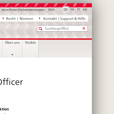
DE
FR
IT
EN
eGov-Portal (Fachanwendungen)
ElViS
ion
Recht | Normen
Kontakt | Support & Hilfe
Standard-
Eingabefenster
agen,
für
Suche
Eingabefenster
die
für
Über uns
Visible
Suche
die
Suche
fficer
ktion