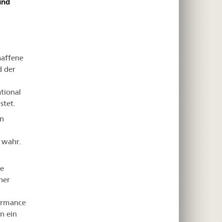
und
haffene
d der
tional
stet.
en
 wahr.
te
ner
ormance
n ein