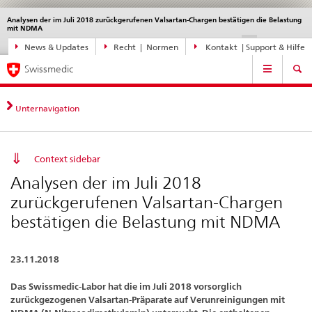
Analysen der im Juli 2018 zurückgerufenen Valsartan-Chargen bestätigen die Belastung
Sprachwahl
Service
mit NDMA
navigation
Direktnavigation
DE
FR
IT
EN
News & Updates
Recht | Normen
Kontakt | Support & Hilfe
News,
Hauptnavigation
Rechtsgrundlagen,
Swissmedic
Kontakt
Unternavigation
Context sidebar
Analysen der im Juli 2018
zurückgerufenen Valsartan-Chargen
bestätigen die Belastung mit NDMA
23.11.2018
Das Swissmedic-Labor hat die im Juli 2018 vorsorglich
zurückgezogenen Valsartan-Präparate auf Verunreinigungen mit