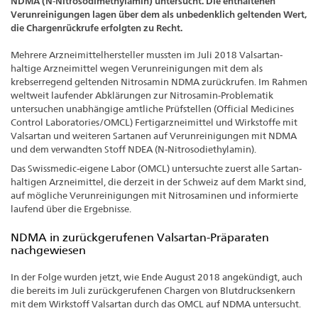
NDMA (N-Nitrosodimethylamin) untersucht. Die enthaltenen
Verunreinigungen lagen über dem als unbedenklich geltenden Wert,
die Chargenrückrufe erfolgten zu Recht.
Mehrere Arzneimittelhersteller mussten im Juli 2018 Valsartan-
haltige Arzneimittel wegen Verunreinigungen mit dem als
krebserregend geltenden Nitrosamin NDMA zurückrufen. Im Rahmen
weltweit laufender Abklärungen zur Nitrosamin-Problematik
untersuchen unabhängige amtliche Prüfstellen (Official Medicines
Control Laboratories/OMCL) Fertigarzneimittel und Wirkstoffe mit
Valsartan und weiteren Sartanen auf Verunreinigungen mit NDMA
und dem verwandten Stoff NDEA (N-Nitrosodiethylamin).
Das Swissmedic-eigene Labor (OMCL) untersuchte zuerst alle Sartan-
haltigen Arzneimittel, die derzeit in der Schweiz auf dem Markt sind,
auf mögliche Verunreinigungen mit Nitrosaminen und informierte
laufend über die Ergebnisse.
NDMA in zurückgerufenen Valsartan-Präparaten
nachgewiesen
In der Folge wurden jetzt, wie Ende August 2018 angekündigt, auch
die bereits im Juli zurückgerufenen Chargen von Blutdrucksenkern
mit dem Wirkstoff Valsartan durch das OMCL auf NDMA untersucht.