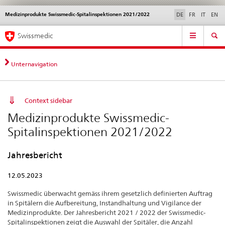
Medizinprodukte Swissmedic-Spitalinspektionen 2021/2022
Sprachwahl
Service
DE
FR
IT
EN
navigation
Direktnavigation
Hauptnavigation
News & Updates
Recht | Normen
Kontakt | Support & Hilfe
Swissmedic
News,
Rechtsgrundlagen,
Kontakt
Unternavigation
Context sidebar
Medizinprodukte Swissmedic-
Spitalinspektionen 2021/2022
Jahresbericht
12.05.2023
Swissmedic überwacht gemäss ihrem gesetzlich definierten Auftrag
in Spitälern die Aufbereitung, Instandhaltung und Vigilance der
Medizinprodukte. Der Jahresbericht 2021 / 2022 der Swissmedic-
Spitalinspektionen zeigt die Auswahl der Spitäler, die Anzahl