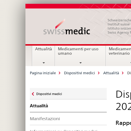
Schweizerische
Institut suiss
Istituto svizze
Swiss Agency 
Navigation
Attualità
Medicamenti per uso
Medicament
umano
veterinario
Breadcrumb
Pagina iniziale
Dispositivi medici
Attualità
Di
Zurück
Dis
Dispositivi medici
zu
20
Attualità
Manifestazioni
Rappo