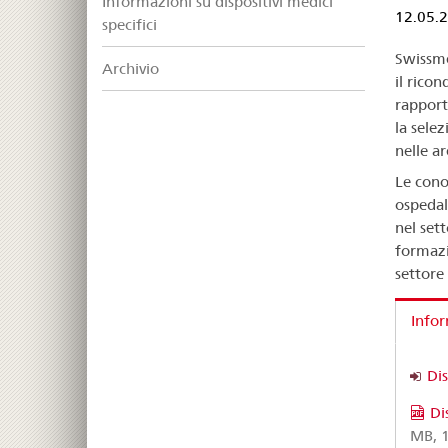
Informazioni su dispositivi medici
12.05.
specifici
Swissme
Archivio
il ricon
rapport
la selez
nelle a
Le cono
ospedal
nel sett
formazi
settore
Info
Dis
Di
MB, 