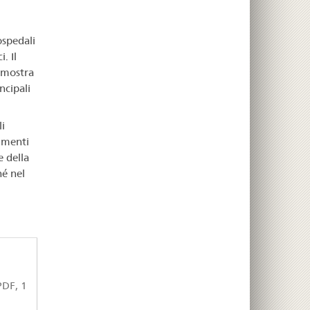
ospedali
. Il
 mostra
ncipali
i
imenti
e della
é nel
DF, 1