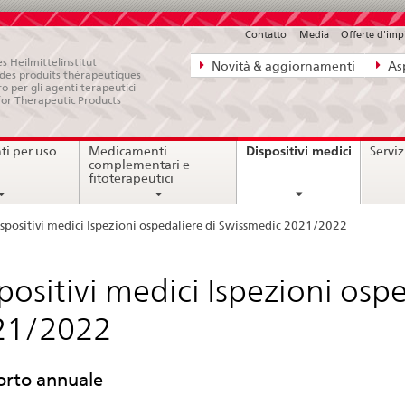
Contatto
Media
Offerte d'im
Navigazione
s Heilmittelinstitut
Novità & aggiornamenti
Asp
e des produits thérapeutiques
diretta:
ro per gli agenti terapeutici
for Therapeutic Products
novità,
aspetti
current
Dispositivi medici
i per uso
Medicamenti
Serviz
legali,
page
complementari e
contatto
fitoterapeutici
spositivi medici Ispezioni ospedaliere di Swissmedic 2021/2022
positivi medici Ispezioni osp
21/2022
rto annuale