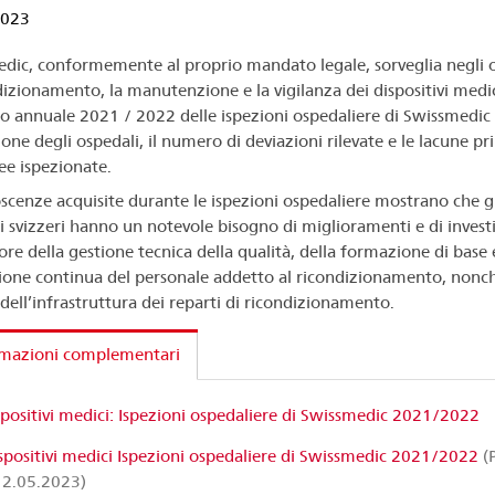
2023
dic, conformemente al proprio mandato legale, sorveglia negli 
dizionamento, la manutenzione e la vigilanza dei dispositivi medici
o annuale 2021 / 2022 delle ispezioni ospedaliere di Swissmedic
ione degli ospedali, il numero di deviazioni rilevate e le lacune pri
ree ispezionate.
scenze acquisite durante le ispezioni ospedaliere mostrano che gl
i svizzeri hanno un notevole bisogno di miglioramenti e di invest
ore della gestione tecnica della qualità, della formazione di base 
one continua del personale addetto al ricondizionamento, nonch
 dell’infrastruttura dei reparti di ricondizionamento.
rmazioni complementari
positivi medici: Ispezioni ospedaliere di Swissmedic 2021/2022
spositivi medici Ispezioni ospedaliere di Swissmedic 2021/2022
(P
12.05.2023)