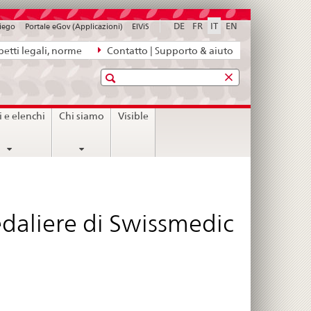
DE
FR
IT
EN
piego
Portale eGov (Applicazioni)
ElViS
etti legali, norme
Contatto | Supporto & aiuto
Ricerca
i e elenchi
Chi siamo
Visible
edaliere di Swissmedic