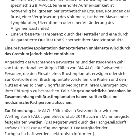
spezifisch zu BIA-ALCL (eine erhöhte Aufmerksamkeit ist
notwendig bei grossen periprothetischen Ergüssen, Rötungen der
Brust, einer Vergrösserung des Volumens, tastbaren Massen oder
Lymphknoten, Ulzerationen oder einer Veränderung des
Allgemeinzustandes)
Eine verbesserte Transparenz durch die Hersteller und eine durch
sie garantierte Qualität und Sicherheit ihrer Medizinprodukte
Eine präventive Explantation der texturierten Implantate wird durch
das Gremium jedoch nicht empfohlen.
Angesichts des wachsenden Bewusstseins und der steigenden Zahl
von international bestätigen Fällen von BIA-ALCL rät Swissmedic
Personen, die den Einsatz eines Brustimplantats erwägen oder sich
zur Kontrolle ihrer Brustimplantate vorstellen, die Risiken und den
Nutzen eines solchen Eingriffs unbedingt mit ihrem Chirurgen bzw.
ihrer Chirurgin zu besprechen.
Falls Sie gesundheitliche Bedenken im
Zusammenhang mit Brustimplantaten haben, sollten Sie eine
medizinische Fachperson aufsuchen.
Zur Erinnerung:
alle ALCL-Fälle müssen Swissmedic sowie dem
Weltregister BI-ALCL gemeldet und ab 2019 auch im Mammaregister
festgehalten werden. (Das Register wird durch die Fachgesellschaft
anfangs 2019 zur Verfügung gestellt. Die Mitglieder der
Fachgesellschaft werden elektronisch informiert).