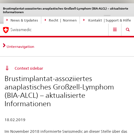
Brustimplantat-assoziiertes anaplastisches Großzell-Lymphom (BIA-ALCL) – aktualisierte
Sprachwahl
Service
Informationen
navigation
Direktnavigation
DE
FR
IT
EN
News & Updates
Recht | Normen
Kontakt | Support & Hilfe
News,
Hauptnavigation
Rechtsgrundlagen,
Swissmedic
Kontakt
Unternavigation
Context sidebar
Brustimplantat-assoziiertes
anaplastisches Großzell-Lymphom
(BIA-ALCL) – aktualisierte
Informationen
18.02.2019
Im November 2018 informierte Swissmedic an dieser Stelle über das