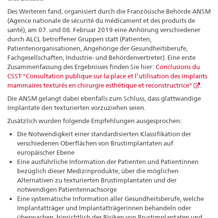
Des Weiteren fand, organisiert durch die Französische Behörde ANSM
(Agence nationale de sécurité du médicament et des produits de
santé), am 07. und 08. Februar 2019 eine Anhörung verschiedener
durch ALCL betroffener Gruppen statt (Patienten,
Patientenorganisationen, Angehörige der Gesundheitsberufe,
Fachgesellschaften, Industrie- und Behördenvertreter). Eine erste
Zusammenfassung des Ergebnisses finden Sie hier:
Conclusions du
CSST "Consultation publique sur la place et l’utilisation des implants
mammaires texturés en chirurgie esthétique et reconstructrice"
.
Die ANSM gelangt dabei ebenfalls zum Schluss, dass glattwandige
Implantate den texturierten vorzuziehen seien.
Zusätzlich wurden folgende Empfehlungen ausgesprochen:
Die Notwendigkeit einer standardisierten Klassifikation der
verschiedenen Oberflächen von Brustimplantaten auf
europäischer Ebene
Eine ausführliche Information der Patienten und Patientinnen
bezüglich dieser Medizinprodukte, über die möglichen
Alternativen zu texturierten Brustimplantaten und der
notwendigen Patientennachsorge
Eine systematische Information aller Gesundheitsberufe, welche
Implantatträger und Implantatträgerinnen behandeln oder
überwachen, hinsichtlich der Risiken von Brustimplantaten und