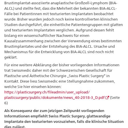
Brustimplantat-assoziierte anaplastische Großzell-Lymphom (BIA-
ALCL) und stellte fest, dass die Mehrheit der bekannten BIA-ALCL-
Fälle bei Patientinnen mit texturierten Implantaten beobachtet
wurde. Bisher wurden jedoch noch keine kontrollierten klinischen
Studien durchgeführt, die einheitliche Patientengruppen mit glatten
und texturierten Implantaten verglichen.
Aufgrund dessen fehlt
bislang ein wissenschaftlicher Nachweis für einen
Kausalzusammenhang zwischen der Verwendung eines bestimmten
Brustimplantates und der Entstehung des BIA-ALCL. Ursache und
Mechanismus für die Entwicklung von BIA-ALCL sind noch nicht
geklärt.
Für eine weitere Abklärung der bisher vorliegenden Informationen
trat Swissmedic daher mit der Schweizerischen Gesellschaft für
Plastische und Ästhetische Chirurgie „Swiss Plastic Surgery“ in
Kontakt. Diese liess Swissmedic eine Stellungnahme zukommen,
welche Sie hier einsehen können:
https://plasticsurgery.ch/fileadmin/user_upload/
plasticsurgery/public/dokumente/news_40-2018-3_D.pdf
(Seite
6)
Als Konsequenz der zum jetzigen Zeitpunkt vorliegenden
Informationen empfiehlt Swiss Plastic Surgery, glattwandige
Implantate den texturierten vorzuziehen, falls die klinische Situation
dies zulässt.