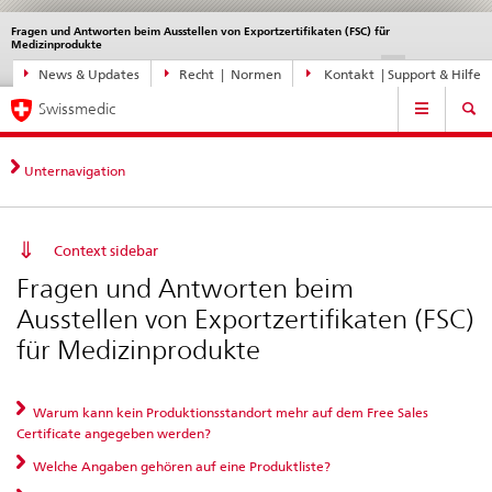
Fragen und Antworten beim Ausstellen von Exportzertifikaten (FSC) für
Sprachwahl
Service
Medizinprodukte
navigation
Direktnavigation
DE
FR
IT
EN
News & Updates
Recht | Normen
Kontakt | Support & Hilfe
News,
Hauptnavigation
Rechtsgrundlagen,
Swissmedic
Kontakt
Unternavigation
Context sidebar
Fragen und Antworten beim
Ausstellen von Exportzertifikaten (FSC)
für Medizinprodukte
Warum kann kein Produktionsstandort mehr auf dem Free Sales
Certificate angegeben werden?
Welche Angaben gehören auf eine Produktliste?