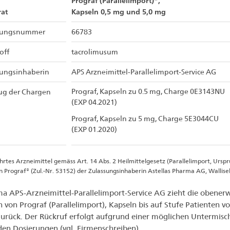
Prograf (Parallelimport)*,
at
Kapseln 0,5 mg und 5,0 mg
sungsnummer
66783
off
tacrolimusum
sungsinhaberin
APS Arzneimittel-Parallelimport-Service AG
Prograf, Kapseln zu 0.5 mg, Charge 0E3143NU
ug der Chargen
(EXP 04.2021)
Prograf, Kapseln zu 5 mg, Charge 5E3044CU
(EXP 01.2020)
hrtes Arzneimittel gemäss Art. 14 Abs. 2 Heilmittelgesetz (Parallelimport, Ursp
n Prograf® (Zul.-Nr. 53152) der Zulassungsinhaberin Astellas Pharma AG, Wallise
ma APS-Arzneimittel-Parallelimport-Service AG zieht die obene
 von Prograf (Parallelimport), Kapseln bis auf Stufe Patienten v
urück. Der Rückruf erfolgt aufgrund einer möglichen Untermis
den Dosierungen (vgl. Firmenschreiben).