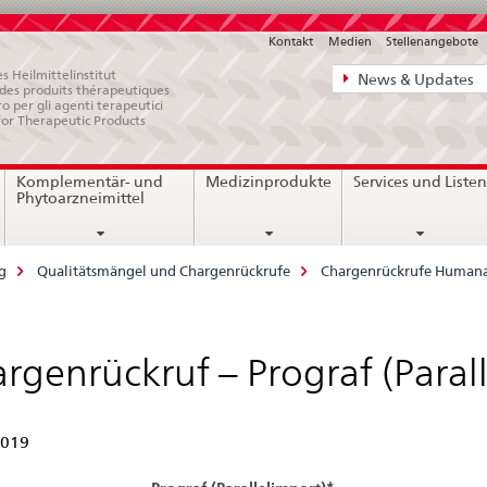
Kontakt
Medien
Stellenangebote
Direktnavigat
s Heilmittelinstitut
News & Updates
e des produits thérapeutiques
News,
ro per gli agenti terapeutici
for Therapeutic Products
Rechtsgrundl
Kontakt
Komplementär- und
Medizinprodukte
Services und Liste
Phytoarzneimittel
g
Qualitätsmängel und Chargenrückrufe
Chargenrückrufe Humana
rgenrückruf – Prograf (Paral
2019