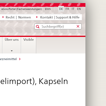
DE
FR
IT
EN
eGov-Portal (Fachanwendungen)
ElViS
ion
Recht | Normen
Kontakt | Support & Hilfe
Standard-
Eingabefenster
agen,
für
Suche
Eingabefenster
die
für
n
Über uns
Visible
Suche
die
Suche
rzneimittel
lelimport), Kapseln