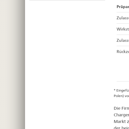
Präpar
Zulas
Wirkst
Zulas
Rückz
* Eingefü
Polen) vo
Die Fir
Chargen
Markt z
der bei