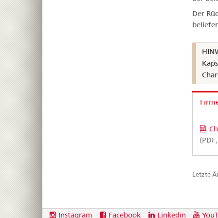
Der Rüc
beliefe
HINW
Kaps
Char
Firm
Ch
(PDF,
Letzte 
Footer
Social
Instagram
Facebook
Linkedin
You