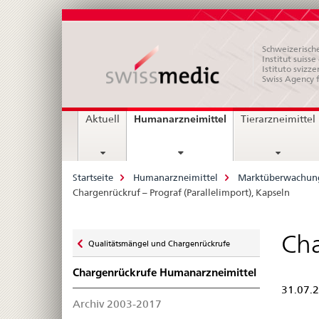
Schweizerische
Institut suiss
Istituto svizze
Swiss Agency 
Hauptnavigation
current
Humanarzneimittel
Aktuell
Tierarzneimittel
page
Breadcrumb
Startseite
Humanarzneimittel
Marktüberwachun
Chargenrückruf – Prograf (Parallelimport), Kapseln
Zurück
Cha
Qualitätsmängel und Chargenrückrufe
zu
Chargenrückrufe Humanarzneimittel
31.07.
Archiv 2003-2017