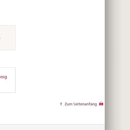
m
0 mg
Zum Seitenanfang