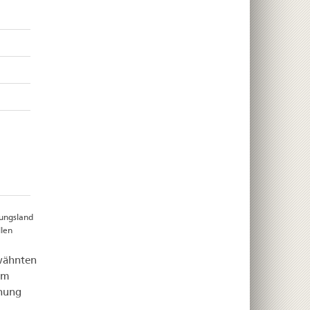
rungsland
llen
rwähnten
om
chung