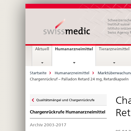
Schweizerische
Institut suiss
Istituto svizze
Swiss Agency 
Hauptnavigation
current
Humanarzneimittel
Aktuell
Tierarzneimittel
page
Breadcrumb
Startseite
Humanarzneimittel
Marktüberwachun
Chargenrückruf – Palladon Retard 24 mg, Retardkapseln
Zurück
Cha
Qualitätsmängel und Chargenrückrufe
zu
Ret
Chargenrückrufe Humanarzneimittel
Archiv 2003-2017