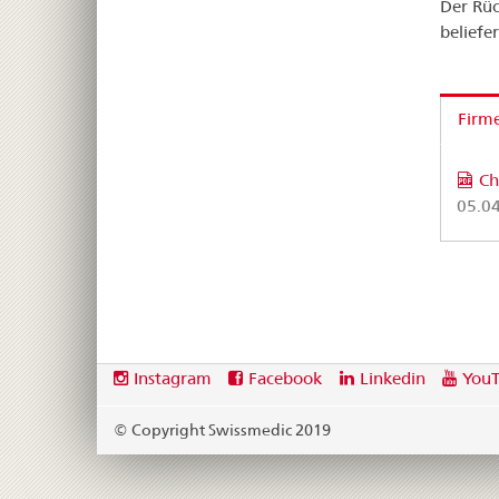
Der Rüc
beliefe
Firm
Ch
05.0
Footer
Social
Instagram
Facebook
Linkedin
You
media
links
© Copyright Swissmedic 2019