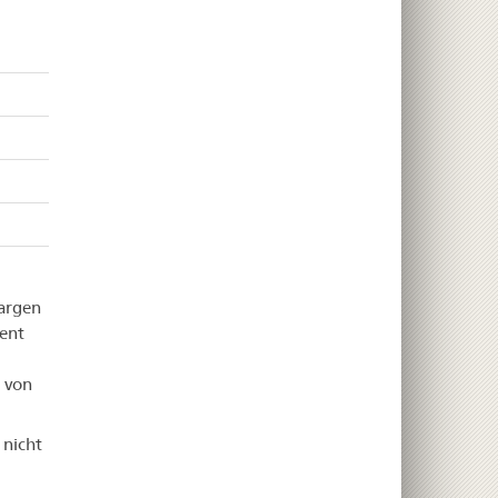
argen
ient
 von
 nicht