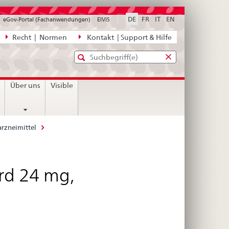
DE
FR
IT
EN
eGov-Portal (Fachanwendungen)
ElViS
ion
Recht | Normen
Kontakt | Support & Hilfe
Standard-
Eingabefenster
agen,
für
Suche
Eingabefenster
die
für
n
Über uns
Visible
Suche
die
Suche
rzneimittel
rd 24 mg,