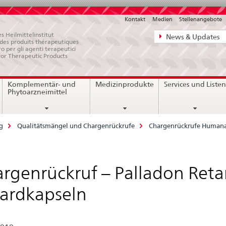
Kontakt
Medien
Stellenangebote
Direktnavigat
s Heilmittelinstitut
News & Updates
e des produits thérapeutiques
News,
ro per gli agenti terapeutici
for Therapeutic Products
Rechtsgrundl
Kontakt
Komplementär- und
Medizinprodukte
Services und Liste
Phytoarzneimittel
g
Qualitätsmängel und Chargenrückrufe
Chargenrückrufe Humana
rgenrückruf – Palladon Reta
ardkapseln