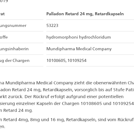
2019
at
Palladon Retard 24 mg, Retardkapseln
sungsnummer
53223
offe
hydromorphoni hydrochloridum
sungsinhaberin
Mundipharma Medical Company
ug der Chargen
10108605, 10109254
rma Mundipharma Medical Company zieht die obenerwähnten Ch
ladon Retard 24 mg, Retardkapseln, vorsorglich bis auf Stufe Pat
kt zurück. Der Rückruf erfolgt aufgrund einer potentiellen
sierung einzelner Kapseln der Chargen 10108605 und 10109254
n Retard 24 mg.
n Retard 4mg, 8mg und 16 mg, Retardkapseln, sind vom Rückruf
en.