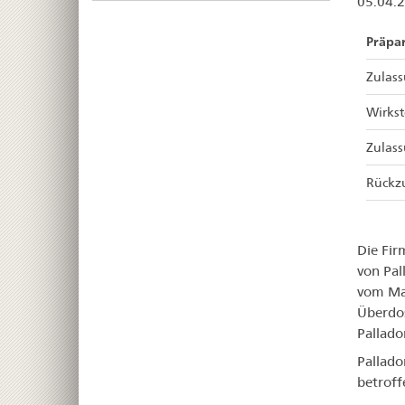
05.04.
Präpar
Zulas
Wirkst
Zulas
Rückz
Die Fi
von Pal
vom Mar
Überdo
Pallado
Pallado
betroff