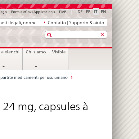
DE
FR
IT
EN
piego
Portale eGov (Applicazioni)
ElViS
etti legali, norme
Contatto | Supporto & aiuto
Ricerca
i e elenchi
Chi siamo
Visible
le partite medicamenti per uso umano
d 24 mg, capsules à