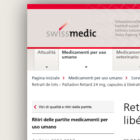
Schweizerische
Institut suiss
Istituto svizze
Swiss Agency 
Navigation
Medicamenti per uso
Attualità
Medicament
current
umano
veterinario
page
Breadcrumb
Pagina iniziale
Medicamenti per uso umano
Sorv
Retrait de lots – Palladon Retard 24 mg, capsules à libéra
Zurück
Ret
Vizi di qualità e ritiri delle partite
zu
lib
Ritiri delle partite medicamenti per
uso umano