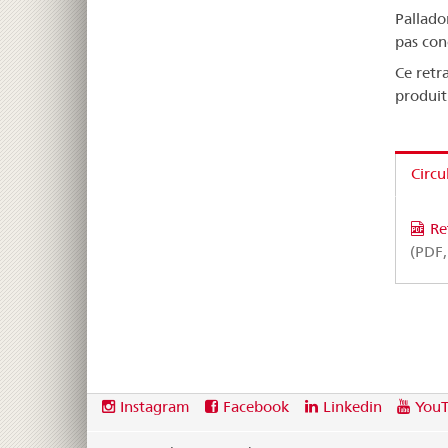
Pallado
pas con
Ce retr
produit
Circu
Re
(PDF,
Footer
Social
Instagram
Facebook
Linkedin
You
media
links