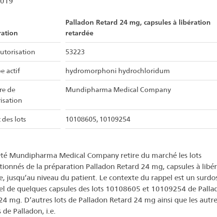
2019
Palladon Retard 24 mg, capsules à libération
ration
retardée
utorisation
53223
e actif
hydromorphoni hydrochloridum
ire de
Mundipharma Medical Company
risation
 des lots
10108605, 10109254
été Mundipharma Medical Company retire du marché les lots
ionnés de la préparation Palladon Retard 24 mg, capsules à libé
e, jusqu’au niveau du patient. Le contexte du rappel est un surdo
el de quelques capsules des lots 10108605 et 10109254 de Palla
24 mg. D’autres lots de Palladon Retard 24 mg ainsi que les autre
 de Palladon, i.e.