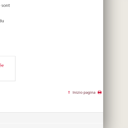
 sont
du
ée
Inizio pagina