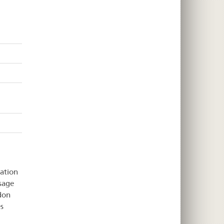
ration
sage
don
s