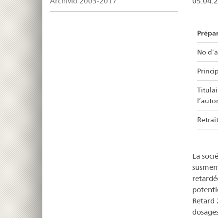
Archivio 2003-2017
05.04.
Prépa
No d’a
Princip
Titula
l’auto
Retrait
La soci
susment
retardé
potenti
Retard 
dosages