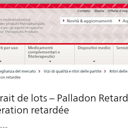
Contatto
Media
Offerte d'im
Navigazione
s Heilmittelinstitut
Novità & aggiornamenti
Asp
e des produits thérapeutiques
diretta:
ro per gli agenti terapeutici
for Therapeutic Products
novità,
aspetti
i per uso
Medicamenti
Dispositivi medici
Serviz
legali,
complementari e
contatto
fitoterapeutici
eglianza del mercato
Vizi di qualità e ritiri delle partite
Ritiri del
tion retardée
rait de lots – Palladon Retar
ération retardée