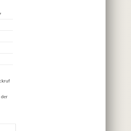
r
ckruf
 der