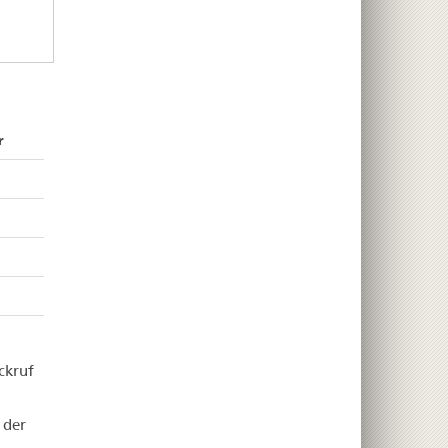
r
ckruf
 der