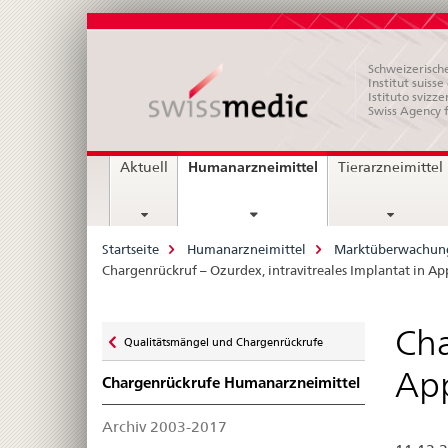
Schweizerische
Institut suiss
Istituto svizze
Swiss Agency 
Hauptnavigation
current
Humanarzneimittel
Aktuell
Tierarzneimittel
page
Breadcrumb
Startseite
Humanarzneimittel
Marktüberwachun
Chargenrückruf – Ozurdex, intravitreales Implantat in Ap
Zurück
Cha
Qualitätsmängel und Chargenrückrufe
zu
App
Chargenrückrufe Humanarzneimittel
Archiv 2003-2017