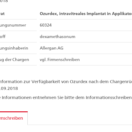
2018
rat
Ozurdex, intravitreales Implantat in Applikato
sungsnummer
60324
off
dexamethasonum
sungsinhaberin
Allergan AG
ug der Chargen
vgl. Firmenschreiben
nformation zur Verfügbarkeit von Ozurdex nach dem Chargenrü
.09.2018
 Informationen entnehmen Sie bitte dem Informationsschreiben
enschreiben