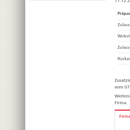
11.12.
Präpa
Zulas
Wirkst
Zulas
Rückz
Zusatzi
vom 07
Weitere
Firma.
Firm