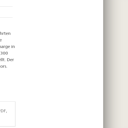
ührten
e
harge in
(300
lt. Der
ors.
DF,