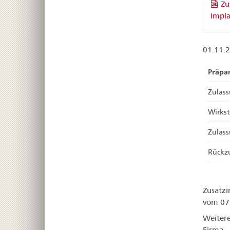
Zu
Impla
01.11.
Präpa
Zulas
Wirkst
Zulas
Rückz
Zusatzi
vom 07
Weitere
Firma.