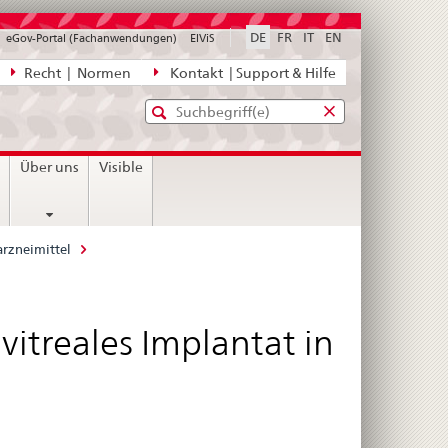
DE
FR
IT
EN
eGov-Portal (Fachanwendungen)
ElViS
ion
Recht | Normen
Kontakt | Support & Hilfe
Standard-
Eingabefenster
agen,
für
Suche
Eingabefenster
die
für
n
Über uns
Visible
Suche
die
Suche
rzneimittel
vitreales Implantat in