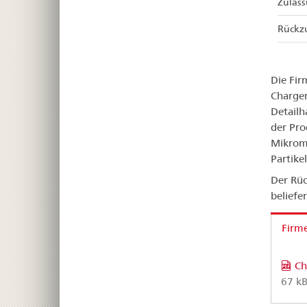
Zulas
Rückz
Die Fir
Chargen
Detailh
der Pro
Mikrome
Partike
Der Rüc
beliefe
Firm
Ch
67 kB