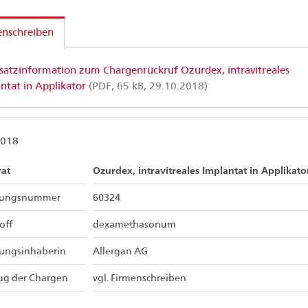
enschreiben
satzinformation zum Chargenrückruf Ozurdex, intravitreales
ntat in Applikator
(PDF, 65 kB, 29.10.2018)
2018
rat
Ozurdex, intravitreales Implantat in Applikato
sungsnummer
60324
off
dexamethasonum
sungsinhaberin
Allergan AG
ug der Chargen
vgl. Firmenschreiben