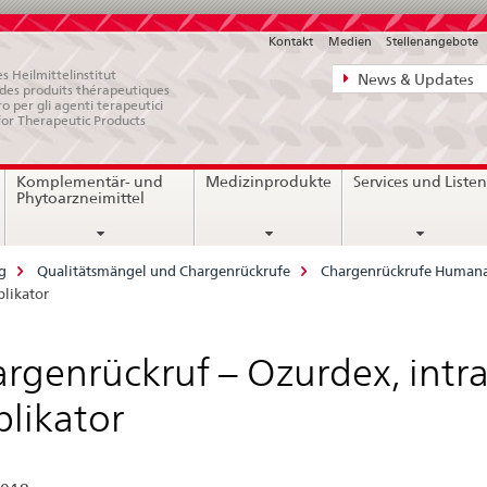
Kontakt
Medien
Stellenangebote
Direktnavigat
s Heilmittelinstitut
News & Updates
e des produits thérapeutiques
News,
ro per gli agenti terapeutici
for Therapeutic Products
Rechtsgrundl
Kontakt
Komplementär- und
Medizinprodukte
Services und Liste
Phytoarzneimittel
g
Qualitätsmängel und Chargenrückrufe
Chargenrückrufe Humana
plikator
rgenrückruf – Ozurdex, intra
likator