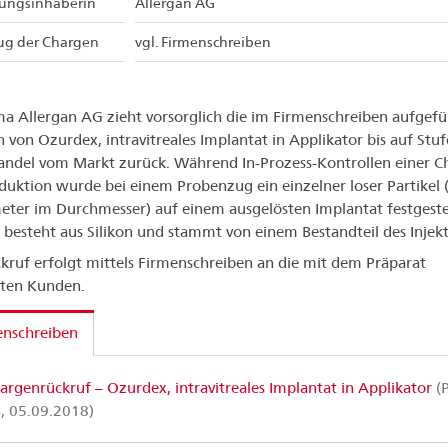
sungsinhaberin
Allergan AG
ug der Chargen
vgl. Firmenschreiben
ma Allergan AG zieht vorsorglich die im Firmenschreiben aufgef
 von Ozurdex, intravitreales Implantat in Applikator bis auf Stuf
andel vom Markt zurück. Während In-Prozess-Kontrollen einer C
duktion wurde bei einem Probenzug ein einzelner loser Partikel 
ter im Durchmesser) auf einem ausgelösten Implantat festgestel
l besteht aus Silikon und stammt von einem Bestandteil des Injekt
kruf erfolgt mittels Firmenschreiben an die mit dem Präparat
rten Kunden.
enschreiben
argenrückruf – Ozurdex, intravitreales Implantat in Applikator
(P
, 05.09.2018)