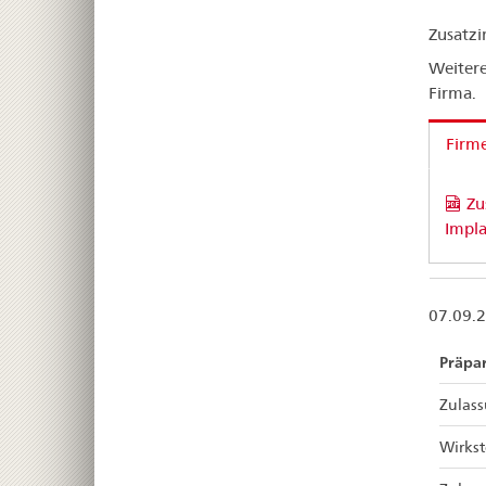
Zusatz
Weitere
Firma.
Firm
Zu
Impla
07.09.
Präpa
Zulas
Wirkst