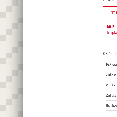
Firm
Zu
Impla
03.10.
Präpa
Zulas
Wirkst
Zulas
Rückz