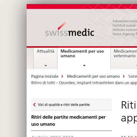
Schweizerische
Institut suiss
Istituto svizze
Swiss Agency 
Navigation
Medicamenti per uso
Attualità
Medicament
current
umano
veterinario
page
Breadcrumb
Pagina iniziale
Medicamenti per uso umano
Sorv
Ritiro di lotti – Ozurdex, implant intravitréen dans un ap
Zurück
Rit
Vizi di qualità e ritiri delle partite
zu
app
Ritiri delle partite medicamenti per
uso umano