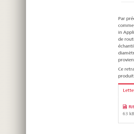
Par pré
commerc
in Appl
de routi
échanti
diamètre
provien
Ce retr
produit
Lette
Ri
63 kB