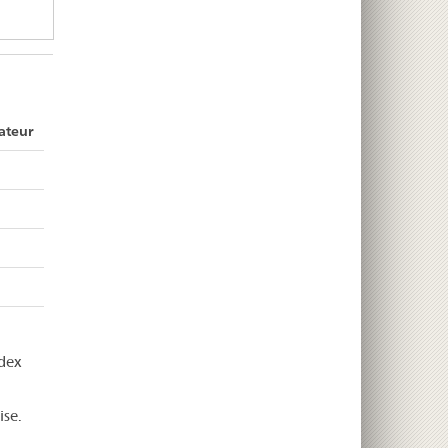
ateur
dex
ise.