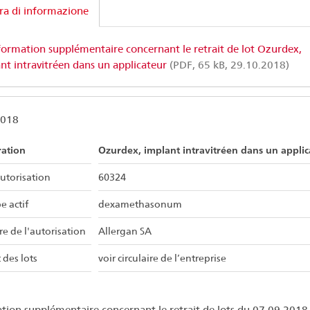
ra di informazione
formation supplémentaire concernant le retrait de lot Ozurdex,
nt intravitréen dans un applicateur
(PDF, 65 kB, 29.10.2018)
2018
ration
Ozurdex, implant intravitréen dans un applic
utorisation
60324
e actif
dexamethasonum
re de l'autorisation
Allergan SA
 des lots
voir circulaire de l’entreprise
tion supplémentaire concernant le retrait de lots du 07.09.2018