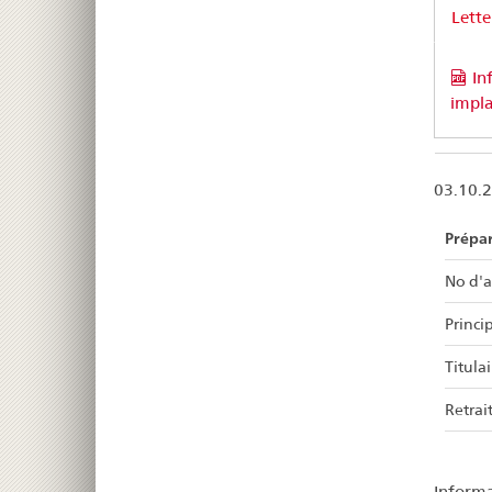
Lette
In
impla
03.10.
Prépa
No d'a
Princip
Titulai
Retrait
Informa