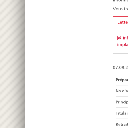
Vous tr
Lette
In
impla
07.09.
Prépa
No d'a
Princip
Titulai
Retrait