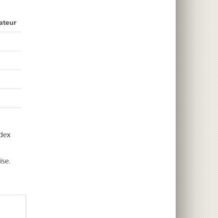
ateur
dex
ise.