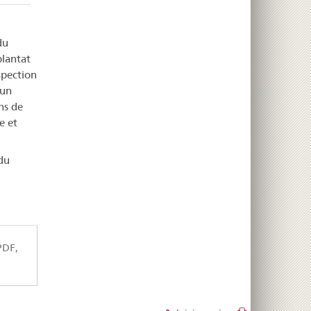
du
plantat
spection
 un
ns de
e et
du
PDF,