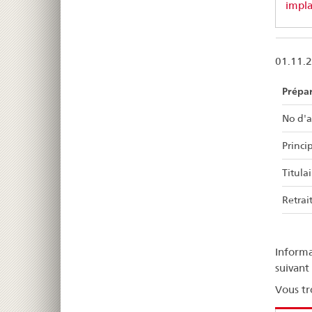
impla
01.11.
Prépa
No d'a
Princip
Titulai
Retrait
Informa
suivant
Vous tr