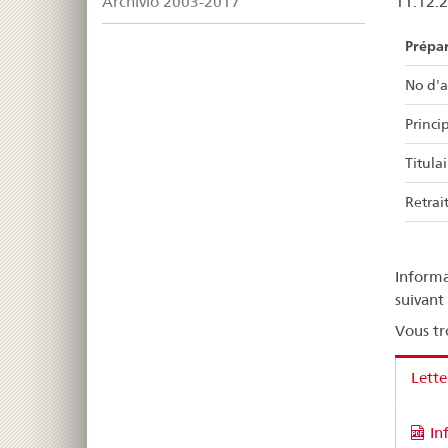
Archivio 2003-2017
11.12.
Prépa
No d'a
Princip
Titulai
Retrait
Informa
suivant
Vous tr
Lette
In