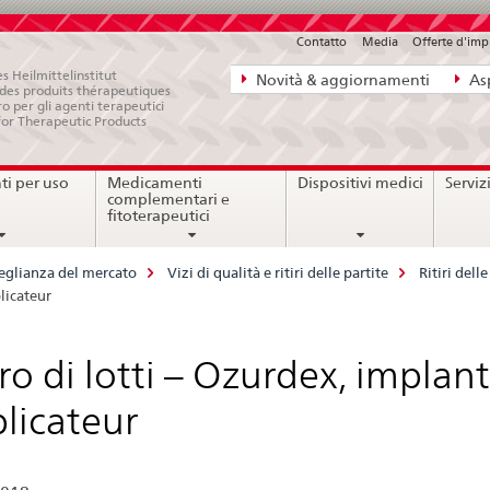
Contatto
Media
Offerte d'im
Navigazione
s Heilmittelinstitut
Novità & aggiornamenti
Asp
e des produits thérapeutiques
diretta:
ro per gli agenti terapeutici
for Therapeutic Products
novità,
aspetti
i per uso
Medicamenti
Dispositivi medici
Serviz
legali,
complementari e
contatto
fitoterapeutici
eglianza del mercato
Vizi di qualità e ritiri delle partite
Ritiri del
plicateur
iro di lotti – Ozurdex, implan
licateur