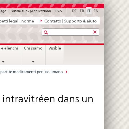
DE
FR
IT
EN
piego
Portale eGov (Applicazioni)
ElViS
etti legali, norme
Contatto | Supporto & aiuto
Ricerca
i e elenchi
Chi siamo
Visible
le partite medicamenti per uso umano
t intravitréen dans un