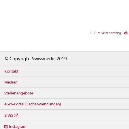
Zum Seitenanfang
Footer
© Copyright Swissmedic 2019
Kontakt
Medien
Stellenangebote
eGov-Portal (Fachanwendungen)
ElViS
Social
Instagram
media