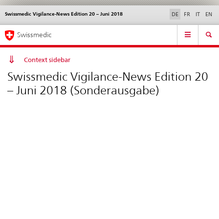
Swissmedic Vigilance-News Edition 20 – Juni 2018
Sprachwahl
Service
DE
FR
IT
EN
navigation
Direktnavigation
Hauptnavigation
News & Updates
Recht | Normen
Kontakt | Support & Hilfe
Swissmedic
News,
Rechtsgrundlagen,
Kontakt
Context sidebar
Swissmedic Vigilance-News Edition 20
– Juni 2018 (Sonderausgabe)