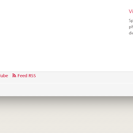
V
Sp
ph
d
Tube
Feed RSS