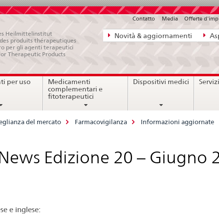
Contatto
Media
Offerte d'im
Navigazione
s Heilmittelinstitut
Novità & aggiornamenti
Asp
e des produits thérapeutiques
diretta:
ro per gli agenti terapeutici
for Therapeutic Products
novità,
aspetti
i per uso
Medicamenti
Dispositivi medici
Serviz
legali,
complementari e
contatto
fitoterapeutici
eglianza del mercato
Farmacovigilanza
Informazioni aggiornate
 News Edizione 20 – Giugno 
e e inglese: