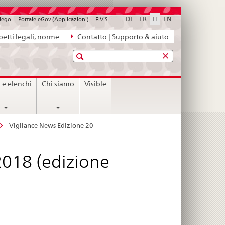
DE
FR
IT
EN
piego
Portale eGov (Applicazioni)
ElViS
etti legali, norme
Contatto | Supporto & aiuto
Ricerca
i e elenchi
Chi siamo
Visible
Vigilance News Edizione 20
2018 (edizione