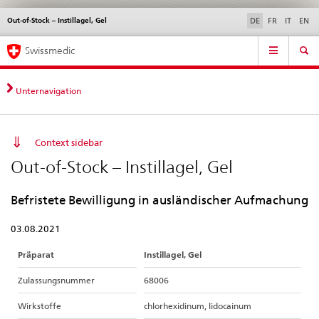
Out-of-Stock – Instillagel, Gel
Sprachwahl
Service
DE
FR
IT
EN
navigation
Direktnavigation
Hauptnavigation
News & Updates
Recht | Normen
Kontakt | Support & Hilfe
Swissmedic
News,
Rechtsgrundlagen,
Kontakt
Unternavigation
Context sidebar
Out-of-Stock – Instillagel, Gel
Befristete Bewilligung in ausländischer Aufmachung
03.08.2021
Präparat
Instillagel, Gel
Zulassungsnummer
68006
Wirkstoffe
chlorhexidinum, lidocainum